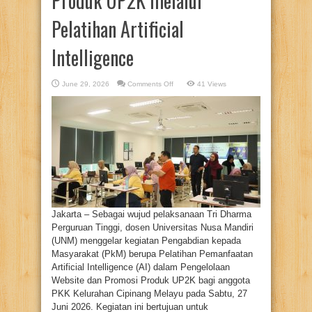
Produk UP2K melalui
Pelatihan Artificial
Intelligence
on
June 29, 2026
Comments Off
41 Views
Lewat
Pengabdian
Masyarakat,
Dosen
UNM
Dorong
Pemasaran
Digital
Produk
UP2K
melalui
Pelatihan
Artificial
Intelligence
Jakarta – Sebagai wujud pelaksanaan Tri Dharma
Perguruan Tinggi, dosen Universitas Nusa Mandiri
(UNM) menggelar kegiatan Pengabdian kepada
Masyarakat (PkM) berupa Pelatihan Pemanfaatan
Artificial Intelligence (AI) dalam Pengelolaan
Website dan Promosi Produk UP2K bagi anggota
PKK Kelurahan Cipinang Melayu pada Sabtu, 27
Juni 2026. Kegiatan ini bertujuan untuk