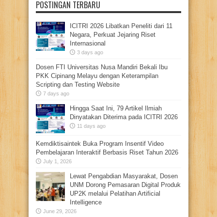
POSTINGAN TERBARU
ICITRI 2026 Libatkan Peneliti dari 11
Negara, Perkuat Jejaring Riset
Internasional
3 days ago
Dosen FTI Universitas Nusa Mandiri Bekali Ibu
PKK Cipinang Melayu dengan Keterampilan
Scripting dan Testing Website
7 days ago
Hingga Saat Ini, 79 Artikel Ilmiah
Dinyatakan Diterima pada ICITRI 2026
11 days ago
Kemdiktisaintek Buka Program Insentif Video
Pembelajaran Interaktif Berbasis Riset Tahun 2026
July 1, 2026
Lewat Pengabdian Masyarakat, Dosen
UNM Dorong Pemasaran Digital Produk
UP2K melalui Pelatihan Artificial
Intelligence
June 29, 2026