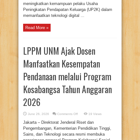
meningkatkan kemampuan pelaku Usaha
Peningkatan Pendapatan Keluarga (UP2K) dalam
memanfaatkan teknologi digital ...
Read More »
LPPM UNM Ajak Dosen
Manfaatkan Kesempatan
Pendanaan melalui Program
Kosabangsa Tahun Anggaran
2026
on
June 26, 2026
Comments Off
19 Views
LPPM
UNM
Jakarta – Direktorat Jenderal Riset dan
Ajak
Dosen
Pengembangan, Kementerian Pendidikan Tinggi,
Manfaatkan
Sains, dan Teknologi secara resmi membuka
Kesempatan
Pendanaan