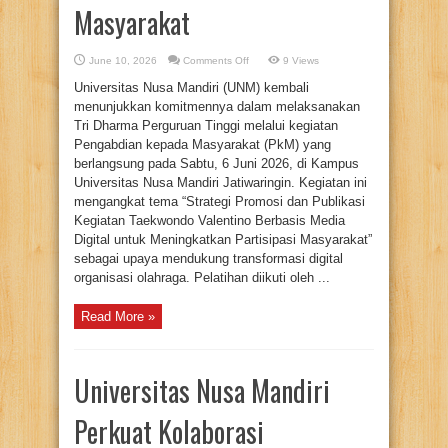
Masyarakat
on
June 10, 2026
Comments Off
9 Views
Dosen
Universitas
Universitas Nusa Mandiri (UNM) kembali
Nusa
Mandiri
menunjukkan komitmennya dalam melaksanakan
Bekali
Tri Dharma Perguruan Tinggi melalui kegiatan
Taekwondo
Valentino
Pengabdian kepada Masyarakat (PkM) yang
Club
Strategi
berlangsung pada Sabtu, 6 Juni 2026, di Kampus
Promosi
Universitas Nusa Mandiri Jatiwaringin. Kegiatan ini
Digital
untuk
mengangkat tema “Strategi Promosi dan Publikasi
Tingkatkan
Partisipasi
Kegiatan Taekwondo Valentino Berbasis Media
Masyarakat
Digital untuk Meningkatkan Partisipasi Masyarakat”
sebagai upaya mendukung transformasi digital
organisasi olahraga. Pelatihan diikuti oleh ...
Read More »
Universitas Nusa Mandiri
Perkuat Kolaborasi