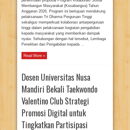
penerimaan proposal Program Kolaborasi Sosial
melalui
Program
Membangun Masyarakat (Kosabangsa) Tahun
Kosabangsa
Anggaran 2026. Program ini bertujuan mendukung
Tahun
Anggaran
pelaksanaan Tri Dharma Perguruan Tinggi
2026
sekaligus memperkuat kolaborasi antarperguruan
tinggi dalam pelaksanaan kegiatan pengabdian
kepada masyarakat yang memberikan dampak
nyata. Sehubungan dengan hal tersebut, Lembaga
Penelitian dan Pengabdian kepada ...
Read More »
Dosen Universitas Nusa
Mandiri Bekali Taekwondo
Valentino Club Strategi
Promosi Digital untuk
Tingkatkan Partisipasi