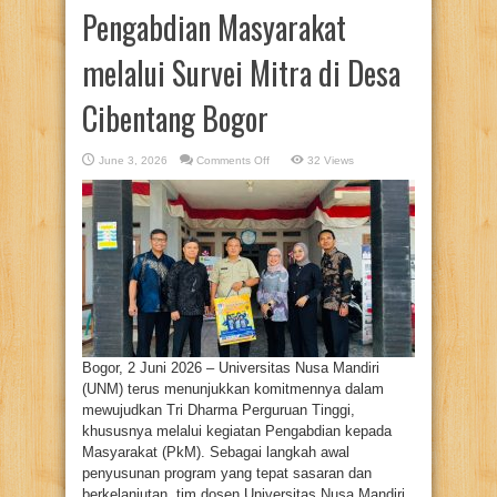
Pengabdian Masyarakat
melalui Survei Mitra di Desa
Cibentang Bogor
on
June 3, 2026
Comments Off
32 Views
Universitas
Nusa
Mandiri
Perkuat
Kolaborasi
Pengabdian
Masyarakat
melalui
Survei
Mitra
di
Desa
Cibentang
Bogor
Bogor, 2 Juni 2026 – Universitas Nusa Mandiri
(UNM) terus menunjukkan komitmennya dalam
mewujudkan Tri Dharma Perguruan Tinggi,
khususnya melalui kegiatan Pengabdian kepada
Masyarakat (PkM). Sebagai langkah awal
penyusunan program yang tepat sasaran dan
berkelanjutan, tim dosen Universitas Nusa Mandiri