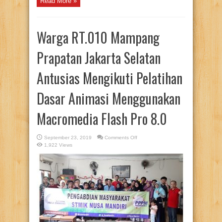
Read More »
Warga RT.010 Mampang
Prapatan Jakarta Selatan
Antusias Mengikuti Pelatihan
Dasar Animasi Menggunakan
Macromedia Flash Pro 8.0
on
September 23, 2019
Comments Off
Warga
1,922 Views
RT.010
Mampang
Prapatan
Jakarta
Selatan
Antusias
Mengikuti
Pelatihan
Dasar
Animasi
Menggunakan
Macromedia
Flash
Pro