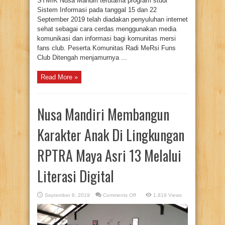
STMIK Nusa Mandiri terutama program studi
Sistem Informasi pada tanggal 15 dan 22
September 2019 telah diadakan penyuluhan internet
sehat sebagai cara cerdas menggunakan media
komunikasi dan informasi bagi komunitas mersi
fans club. Peserta Komunitas Radi MeRsi Funs
Club Ditengah menjamurnya ...
Read More »
Nusa Mandiri Membangun
Karakter Anak Di Lingkungan
RPTRA Maya Asri 13 Melalui
Literasi Digital
on
September 8, 2019
Comments Off
1,819 Views
Nusa
Mandiri
Membangun
Karakter
Anak