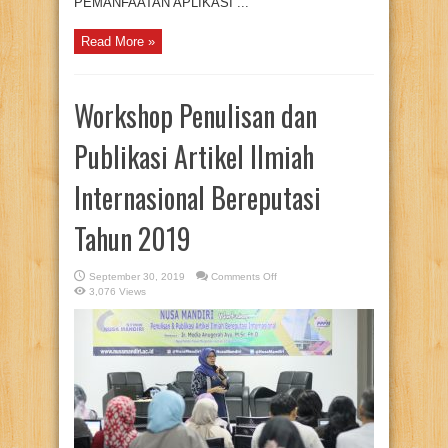
PEMANFAATAN APLIKASI ...
Read More »
Workshop Penulisan dan
Publikasi Artikel Ilmiah
Internasional Bereputasi
Tahun 2019
on
September 30, 2019
Comments Off
Workshop
3,076 Views
Penulisan
dan
Publikasi
Artikel
Ilmiah
Internasional
Bereputasi
Tahun
2019