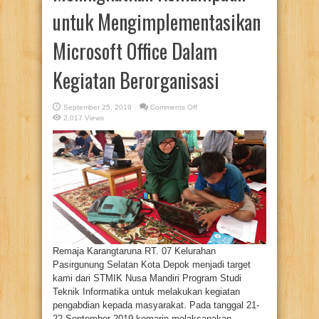
untuk Mengimplementasikan
Microsoft Office Dalam
Kegiatan Berorganisasi
on
September 25, 2019
Comments Off
Bersama
2,017 Views
Nusa
Mandiri
Remaja
Karang
Taruna
Rt.
07
Pasirgunung
Selatan
Meningkatkan
Kemampuan
untuk
Mengimplementasikan
Microsoft
Office
Dalam
Kegiatan
Remaja Karangtaruna RT. 07 Kelurahan
Berorganisasi
Pasirgunung Selatan Kota Depok menjadi target
kami dari STMIK Nusa Mandiri Program Studi
Teknik Informatika untuk melakukan kegiatan
pengabdian kepada masyarakat. Pada tanggal 21-
22 September 2019 kemarin melaksanakan