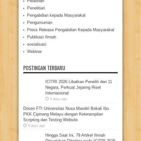
Pelatihan
Penelitian
Pengabdian kepada Masyarakat
Pengumuman
Press Release Pengabdian Kepada Masyarakat
Publikasi Ilmiah
sosialisasi
Webinar
POSTINGAN TERBARU
ICITRI 2026 Libatkan Peneliti dari 11
Negara, Perkuat Jejaring Riset
Internasional
5 days ago
Dosen FTI Universitas Nusa Mandiri Bekali Ibu
PKK Cipinang Melayu dengan Keterampilan
Scripting dan Testing Website
9 days ago
Hingga Saat Ini, 79 Artikel Ilmiah
Dinyatakan Diterima pada ICITRI 2026