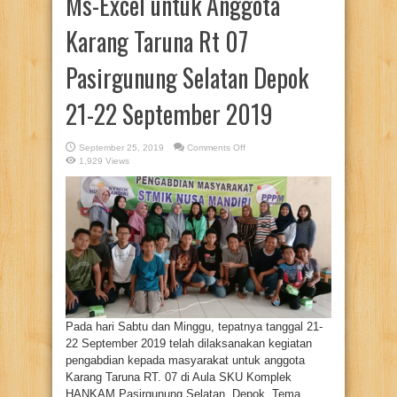
Ms-Excel untuk Anggota
Karang Taruna Rt 07
Pasirgunung Selatan Depok
21-22 September 2019
on
September 25, 2019
Comments Off
Pengenalan
1,929 Views
Ms-
Office
untuk
Meningkatkan
Kemampuan
dalam
Pembuatan
Kolom
Koran
yang
Menarik
dan
Pengolahan
Data
Menggunakan
Ms-
Word
Pada hari Sabtu dan Minggu, tepatnya tanggal 21-
dan
22 September 2019 telah dilaksanakan kegiatan
Ms-
Excel
pengabdian kepada masyarakat untuk anggota
untuk
Anggota
Karang Taruna RT. 07 di Aula SKU Komplek
Karang
Taruna
HANKAM Pasirgunung Selatan, Depok. Tema