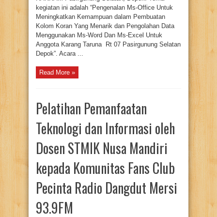
Rt
kegiatan ini adalah “Pengenalan Ms-Office Untuk
07
Pasirgunung
Meningkatkan Kemampuan dalam Pembuatan
Selatan
Depok
Kolom Koran Yang Menarik dan Pengolahan Data
21-
22
Menggunakan Ms-Word Dan Ms-Excel Untuk
September
Anggota Karang Taruna Rt 07 Pasirgunung Selatan
2019
Depok”. Acara ...
Read More »
Pelatihan Pemanfaatan
Teknologi dan Informasi oleh
Dosen STMIK Nusa Mandiri
kepada Komunitas Fans Club
Pecinta Radio Dangdut Mersi
93.9FM