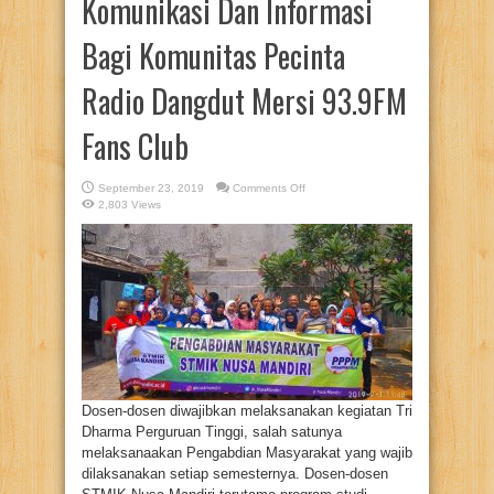
Komunikasi Dan Informasi
Bagi Komunitas Pecinta
Radio Dangdut Mersi 93.9FM
Fans Club
on
September 23, 2019
Comments Off
Penyuluhan
2,803 Views
Internet
Sehat
Sebagai
Cara
Cerdas
Menggunakan
Media
Komunikasi
Dan
Informasi
Bagi
Komunitas
Pecinta
Radio
Dangdut
Mersi
93.9FM
Dosen-dosen diwajibkan melaksanakan kegiatan Tri
Fans
Dharma Perguruan Tinggi, salah satunya
Club
melaksanaakan Pengabdian Masyarakat yang wajib
dilaksanakan setiap semesternya. Dosen-dosen