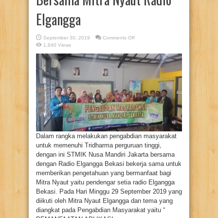
Elgangga
on
September 30, 2019
Comments Off
Pengabdian
1,840 Views
Masyarakat
STMIK
Nusa
Mandiri
Bersama
Mitra
Nyaut
Radio
Elgangga
Dalam rangka melakukan pengabdian masyarakat
untuk memenuhi Tridharma perguruan tinggi,
dengan ini STMIK Nusa Mandiri Jakarta bersama
dengan Radio Elgangga Bekasi bekerja sama untuk
memberikan pengetahuan yang bermanfaat bagi
Mitra Nyaut yaitu pendengar setia radio Elgangga
Bekasi. Pada Hari Minggu 29 September 2019 yang
diikuti oleh Mitra Nyaut Elgangga dan tema yang
diangkat pada Pengabdian Masyarakat yaitu “