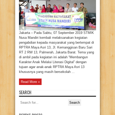
Di
Lingkungan
RPTRA
Maya
Asri
13
Melalui
Literasi
Digital
Jakarta – Pada Sabtu, 07 September 2019 STMIK
Nusa Mandiri kembali melaksanakan kegiatan
pengabdian kepada masyarakat yang bertempat di
RPTRA Maya Asri 13, Jl. Kemanggisan Baru Sari
RT 2 RW 13, Palmerah, Jakarta Barat. Tema yang
di ambil pada kegiatan ini adalah “Membangun
Karakter Anak Melalui Literasi Digital” dengan
tujuan agar anak-anak RPTRA Maya Asri 13
khususnya yang masih bersekolah ...
Read More »
SEARCH
Search
for: