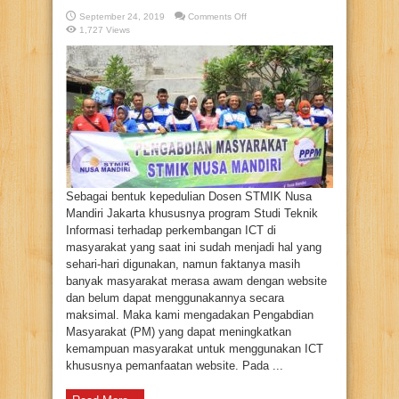
on
September 24, 2019
Comments Off
Pelatihan
1,727 Views
Pemanfaatan
Teknologi
dan
Informasi
oleh
Dosen
STMIK
Nusa
Mandiri
kepada
Komunitas
Fans
Club
Pecinta
Radio
Dangdut
Mersi
Sebagai bentuk kepedulian Dosen STMIK Nusa
93.9FM
Mandiri Jakarta khususnya program Studi Teknik
Informasi terhadap perkembangan ICT di
masyarakat yang saat ini sudah menjadi hal yang
sehari-hari digunakan, namun faktanya masih
banyak masyarakat merasa awam dengan website
dan belum dapat menggunakannya secara
maksimal. Maka kami mengadakan Pengabdian
Masyarakat (PM) yang dapat meningkatkan
kemampuan masyarakat untuk menggunakan ICT
khususnya pemanfaatan website. Pada ...