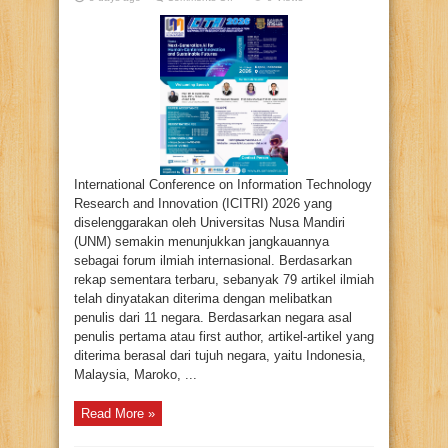
ICITRI
2026
Libatkan
Peneliti
dari
11
Negara,
Perkuat
Jejaring
Riset
Internasional
International Conference on Information Technology
Research and Innovation (ICITRI) 2026 yang
diselenggarakan oleh Universitas Nusa Mandiri
(UNM) semakin menunjukkan jangkauannya
sebagai forum ilmiah internasional. Berdasarkan
rekap sementara terbaru, sebanyak 79 artikel ilmiah
telah dinyatakan diterima dengan melibatkan
penulis dari 11 negara. Berdasarkan negara asal
penulis pertama atau first author, artikel-artikel yang
diterima berasal dari tujuh negara, yaitu Indonesia,
Malaysia, Maroko, ...
Read More »