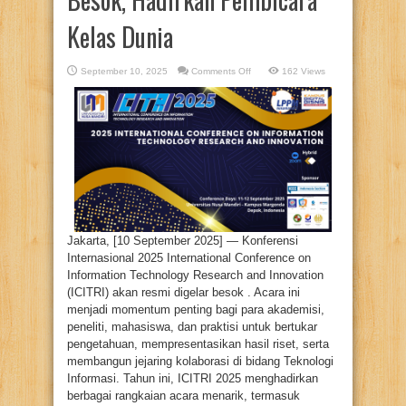
Kelas Dunia
on
September 10, 2025
Comments Off
162 Views
ICITRI
2025
Siap
Digelar
Besok,
Hadirkan
Pembicara
Kelas
Dunia
Jakarta, [10 September 2025] — Konferensi
Internasional 2025 International Conference on
Information Technology Research and Innovation
(ICITRI) akan resmi digelar besok . Acara ini
menjadi momentum penting bagi para akademisi,
peneliti, mahasiswa, dan praktisi untuk bertukar
pengetahuan, mempresentasikan hasil riset, serta
membangun jejaring kolaborasi di bidang Teknologi
Informasi. Tahun ini, ICITRI 2025 menghadirkan
berbagai rangkaian acara menarik, termasuk