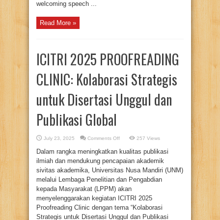
welcoming speech ...
Read More »
ICITRI 2025 PROOFREADING
CLINIC: Kolaborasi Strategis
untuk Disertasi Unggul dan
Publikasi Global
on
July 23, 2025
Comments Off
257 Views
ICITRI
2025
Dalam rangka meningkatkan kualitas publikasi
PROOFREADING
CLINIC:
ilmiah dan mendukung pencapaian akademik
Kolaborasi
sivitas akademika, Universitas Nusa Mandiri (UNM)
Strategis
untuk
melalui Lembaga Penelitian dan Pengabdian
Disertasi
Unggul
kepada Masyarakat (LPPM) akan
dan
menyelenggarakan kegiatan ICITRI 2025
Publikasi
Global
Proofreading Clinic dengan tema “Kolaborasi
Strategis untuk Disertasi Unggul dan Publikasi