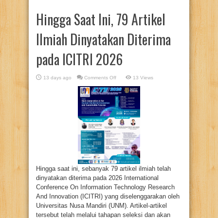
Hingga Saat Ini, 79 Artikel
Ilmiah Dinyatakan Diterima
pada ICITRI 2026
on
13 days ago
Comments Off
13 Views
Hingga
Saat
Ini,
79
Artikel
Ilmiah
Dinyatakan
Diterima
pada
ICITRI
2026
Hingga saat ini, sebanyak 79 artikel ilmiah telah
dinyatakan diterima pada 2026 International
Conference On Information Technology Research
And Innovation (ICITRI) yang diselenggarakan oleh
Universitas Nusa Mandiri (UNM). Artikel-artikel
tersebut telah melalui tahapan seleksi dan akan