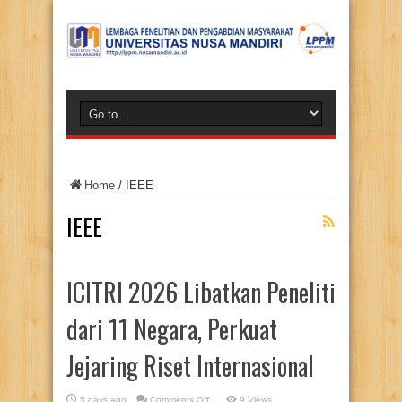
Home
/
IEEE
IEEE
ICITRI 2026 Libatkan Peneliti
dari 11 Negara, Perkuat
Jejaring Riset Internasional
on
5 days ago
Comments Off
9 Views