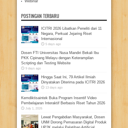
Webinar
POSTINGAN TERBARU
ICITRI 2026 Libatkan Peneliti dari 11
Negara, Perkuat Jejaring Riset
Internasional
5 days ago
Dosen FTI Universitas Nusa Mandiri Bekali Ibu
PKK Cipinang Melayu dengan Keterampilan
Scripting dan Testing Website
9 days ago
Hingga Saat Ini, 79 Artikel Ilmiah
Dinyatakan Diterima pada ICITRI 2026
13 days ago
Kemdiktisaintek Buka Program Insentif Video
Pembelajaran Interaktif Berbasis Riset Tahun 2026
July 1, 2026
Lewat Pengabdian Masyarakat, Dosen
UNM Dorong Pemasaran Digital Produk
UP2K melalui Pelatihan Artificial