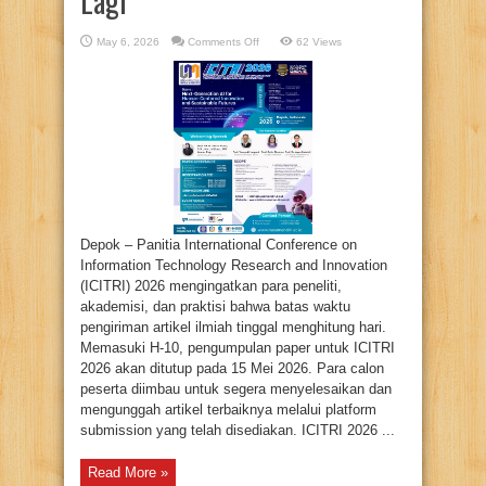
Lagi
on
May 6, 2026
Comments Off
62 Views
Kesempatan
Publikasi
Internasional!
Submit
Paper
ICITRI
2026
Tinggal
10
Hari
Lagi
Depok – Panitia International Conference on
Information Technology Research and Innovation
(ICITRI) 2026 mengingatkan para peneliti,
akademisi, dan praktisi bahwa batas waktu
pengiriman artikel ilmiah tinggal menghitung hari.
Memasuki H-10, pengumpulan paper untuk ICITRI
2026 akan ditutup pada 15 Mei 2026. Para calon
peserta diimbau untuk segera menyelesaikan dan
mengunggah artikel terbaiknya melalui platform
submission yang telah disediakan. ICITRI 2026 ...
Read More »