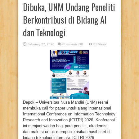
Dibuka, UNM Undang Peneliti
Berkontribusi di Bidang AI
dan Teknologi
on
February 27, 2026
Comments Off
81 Views
Call
for
Paper
ICITRI
2026
Dibuka,
UNM
Undang
Peneliti
Berkontribusi
di
Bidang
AI
dan
Teknologi
Depok – Universitas Nusa Mandiri (UNM) resmi
membuka call for paper untuk ajang internasional
International Conference on Information Technology
Research and Innovation (ICITRI) 2026. Konferensi
ini menjadi wadah bagi para peneliti, akademisi,
dan praktisi untuk mempublikasikan hasil riset di
bidang teknologi informasi. ICITRI 2026