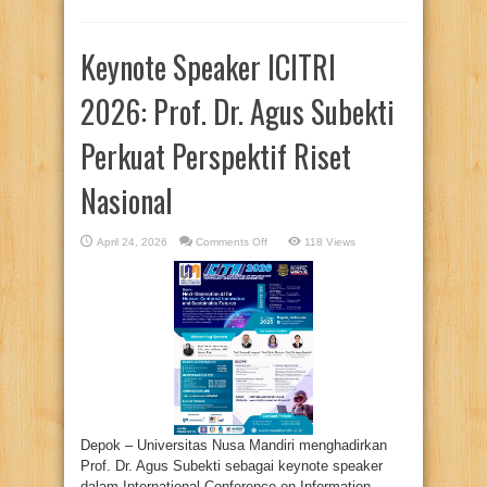
Keynote Speaker ICITRI
2026: Prof. Dr. Agus Subekti
Perkuat Perspektif Riset
Nasional
on
April 24, 2026
Comments Off
118 Views
Keynote
Speaker
ICITRI
2026:
Prof.
Dr.
Agus
Subekti
Perkuat
Perspektif
Riset
Nasional
Depok – Universitas Nusa Mandiri menghadirkan
Prof. Dr. Agus Subekti sebagai keynote speaker
dalam International Conference on Information