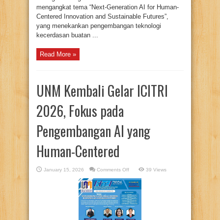
mengangkat tema “Next-Generation AI for Human-
Centered Innovation and Sustainable Futures”,
yang menekankan pengembangan teknologi
kecerdasan buatan ...
Read More »
UNM Kembali Gelar ICITRI
2026, Fokus pada
Pengembangan AI yang
Human-Centered
on
January 15, 2026
Comments Off
39 Views
UNM
Kembali
Gelar
ICITRI
2026,
Fokus
pada
Pengembangan
AI