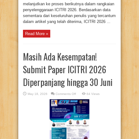
melanjutkan ke proses berikutnya dalam rangkaian
penyelenggaraan ICITRI 2026. Berdasarkan data
sementara dari keseluruhan penulis yang tercantum
dalam artikel yang telah diterima, ICITRI 2026 ...
Read More »
Masih Ada Kesempatan!
Submit Paper ICITRI 2026
Diperpanjang hingga 30 Juni
on
May 18, 2026
Comments Off
64 Views
Masih
Ada
Kesempatan!
Submit
Paper
ICITRI
2026
Diperpanjang
hingga
30
Juni