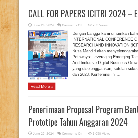
CALL FOR PAPERS ICITRI 2024 –
on
June 26, 2024
Comments Off
753 Views
CALL
FOR
Dengan bangga kami umumkan bahw
PAPERS
ICITRI
INTERNATIONAL CONFERENCE O
2024
RESEARCH AND INNOVATION (ICITRI 
–
EXTENDED
Nusa Mandiri akan menyelenggarakan
Pathways: Leveraging Emerging Tech
And Inclusive Digital Business Grow
yang diselenggarakan, setelah suk
dan 2023. Konferensi ini ...
Read More »
Penerimaan Proposal Program Bant
Prototipe Tahun Anggaran 2024
on
June 25, 2024
Comments Off
1,058 Views
Penerimaan