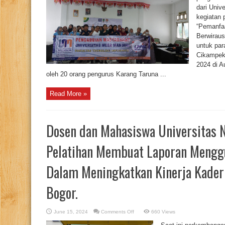
Pemanfaatan
dari Univ
Artificial
Intelligence
kegiatan
dalam
Berwirausaha
“Pemanfaa
Bagi
Para
Berwiraus
Pengurus
untuk pa
Karang
Taruna
Cikampek,
Kecamatan
Cikampek
2024 di A
oleh 20 orang pengurus Karang Taruna ...
Read More »
Dosen dan Mahasiswa Universitas 
Pelatihan Membuat Laporan Mengg
Dalam Meningkatkan Kinerja Kader
Bogor.
on
June 15, 2024
Comments Off
660 Views
Dosen
dan