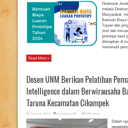
Proposal
Direktorat Jend
Program
Bantuan
melalui Direkto
Biaya
Masyarakat, m
Luaran
Prototipe
Bantuan Biaya 
Tahun
Anggaran
Tujuan dari pr
2024
riset dan inovas
prototipe hasil
diterapkan di 
memenuhi persy
Read More »
Dosen UNM Berikan Pelatihan Peman
Intelligence dalam Berwirausaha B
Taruna Kecamatan Cikampek
on
June 24, 2024
Comments Off
688 Views
Dosen
UNM
Dalam up
Berikan
Pelatihan
pengetahu