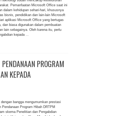
n teknologi sudah mencakup keseluruhan
akat. Pemanfaatan Microsoft Office saat ini
an dalam kehidupan sehari-hari, khususnya
as bisnis, pendidikan dan lain-lain Microsoft
ri aplikasi Microsoft Office yang bertugas
a, dan biasa digunakan dalam pembuatan
n lain sebagainya. Oleh karena itu, perlu
ngabdian kepada ...
IH PENDANAAN PROGRAM
IAN KEPADA
iri dengan bangga mengumumkan prestasi
raih Pendanaan Program Hibah DRTPM
alam skema Penelitian dan Pengabdian