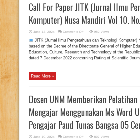
Call For Paper JITK (Jurnal Ilmu P
Komputer) Nusa Mandiri Vol 10. No
on
June 12, 2024
Comments Off
952 Views
Call
For
JITK (Jurnal Ilmu Pengetahuan dan Teknologi Komputer) Nu
Paper
JITK
based on the Decree of the Directorate General of Higher Edu
(Jurnal
Education, Culture, Research and Technology of the Republi
Ilmu
Pengetahuan
dated 7 December 2022 concerning Rating of Scientific Journa
dan
Teknologi
...
Komputer)
Nusa
Mandiri
Read More »
Vol
10.
No.
1
August
2024
Dosen UNM Memberikan Pelatihan 
Mengajar Menggunakan Ms Word Un
Pengajar Paud Tunas Bangsa 05 Ce
on
June 10, 2024
Comments Off
807 Views
Dosen