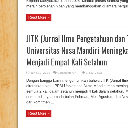
Kepada Masyarakat Tahun 2024. Melalui proses seleksi yang k
PENELITIAN
DAN
meraih perolehan hibah yang membanggakan di antara pergurua
PENGABDIAN
KEPADA
MASYARAKAT
Read More »
DRTPM
2024
JITK (Jurnal Ilmu Pengetahuan dan
Universitas Nusa Mandiri Meningka
Menjadi Empat Kali Setahun
on
June 12, 2024
Comments Off
1,633 Views
JITK
(Jurnal
Dengan bangga kami mengumumkan bahwa JITK (Jurnal Ilmu
Ilmu
Pengetahuan
diterbitkan oleh LPPM Universitas Nusa Mandiri telah mening
dan
semula 2 kali dalam setahun menjadi 4 kali dalam setahun. Mu
Teknologi
Komputer)
nomor edisi yaitu pada bulan Februari, Mei, Agustus, dan No
Universitas
Nusa
dari komitmen ...
Mandiri
Meningkatkan
Frekuensi
Read More »
Terbitan
Menjadi
Empat
Kali
Setahun