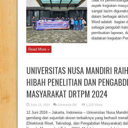
Saat ini perkembanga
Mahasiswa
Universitas
aspek kegiatan masyar
Nusa
sangat lazim digunak
Mandiri
Berikan
dalam berbagai aktivit
Pelatihan
Membuat
Word adalah bagian da
Laporan
Menggunakan
sebagai pengolah kat
Microsoft
pembuatan laporan, da
Word
Dalam
diadakan kegiatan Pe
Meningkatkan
Kinerja
Kader
Read More »
Kelurahan
Gudang
Kota
Bogor.
UNIVERSITAS NUSA MANDIRI RA
HIBAH PENELITIAN DAN PENGABD
MASYARAKAT DRTPM 2024
on
June 13, 2024
Comments Off
1,123 Views
UNIVERSITAS
NUSA
12 Juni 2024 – Jakarta, Indonesia – Universitas Nusa Mand
MANDIRI
RAIH
gemilang dari sejumlah dosen terbaiknya yang berhasil me
PENDANAAN
(Direktorat Riset, Teknologi, dan Pengabdian Masyarakat) d
PROGRAM
HIBAH