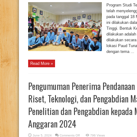
UNM
Program Studi Te
Memberikan
Pelatihan
telah menyeleng
Pembuatan
pada tanggal 18 
Surat
Tugas
ini dilakukan da
Mengajar
Menggunakan
Tinggi. Bentuk 
Ms
Word
dilakukan adala
Untuk
dilakukan secara 
Pengurus
Dan
lokasi Paud Tun
Staff
Pengajar
dengan tema ...
Paud
Tunas
Bangsa
Read More »
05
Cempakaputih
Jakarta
Pusat
Pengumuman Penerima Pendanaan P
Riset, Teknologi, dan Pengabdian
Penelitian dan Pengabdian kepada 
Anggaran 2024
on
June 5, 2024
Comments Off
796 Views