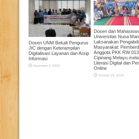
Dosen dan Mahasisw
Universitas Nusa Mand
Laksanakan Pengabdi
Dosen UNM Bekali Pengurus
Masyarakat: Pember
JIC dengan Keterampilan
Anggota PKK RW 013
Digitalisasi Layanan dan Arsip
Cipinang Melayu melal
Informasi
Literasi Digital dan P
November 3, 2025
Online
October 29, 2025