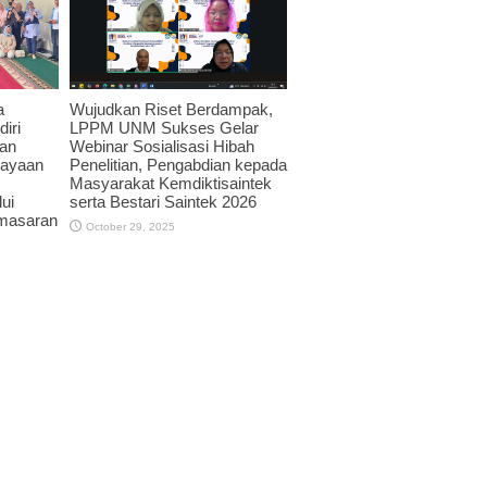
November 3, 2025
Wujudkan Riset Berdampak,
a
LPPM UNM Sukses Gelar
iri
Webinar Sosialisasi Hibah
an
Penelitian, Pengabdian kepada
dayaan
Masyarakat Kemdiktisaintek
serta Bestari Saintek 2026
ui
emasaran
October 29, 2025