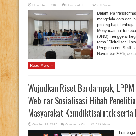
on
November 3, 2025
Comments Off
290 Views
Dosen
UNM
Dalam era transforma
Bekali
Pengurus
mengelola data dan la
JIC
penting bagi lembaga
dengan
Keterampilan
Menyadari hal tersebu
Digitalisasi
Layanan
(UNM) menggelar keg
dan
Arsip
tema “Digitalisasi La
Informasi
Pengurus dan Staff Ja
November 2025, secara
Read More »
Wujudkan Riset Berdampak, LPPM
Webinar Sosialisasi Hibah Peneliti
Masyarakat Kemdiktisaintek serta 
on
October 29, 2025
Comments Off
313 Views
Wujudkan
Riset
Lembaga 
Berdampak,