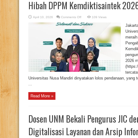
Hibah DPPM Kemdiktisaintek 202
on
April 10, 2026
Comments Off
109 Views
Dosen
Universitas
Jakart
Nusa
Mandiri
Univer
Sukses
meraih
Raih
Pendanaan
Penga
Hibah
DPPM
Kemdik
Kemdiktisaintek
2026
pengum
2026 m
(https
tercat
Universitas Nusa Mandiri dinyatakan lolos pendanaan, yang ter
...
Read More »
Dosen UNM Bekali Pengurus JIC de
Digitalisasi Layanan dan Arsip Inf