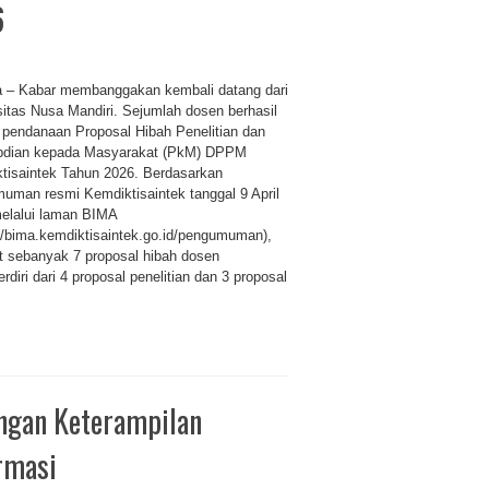
6
a – Kabar membanggakan kembali datang dari
sitas Nusa Mandiri. Sejumlah dosen berhasil
 pendanaan Proposal Hibah Penelitian dan
bdian kepada Masyarakat (PkM) DPPM
tisaintek Tahun 2026. Berdasarkan
uman resmi Kemdiktisaintek tanggal 9 April
elalui laman BIMA
://bima.kemdiktisaintek.go.id/pengumuman),
at sebanyak 7 proposal hibah dosen
diri dari 4 proposal penelitian dan 3 proposal
ngan Keterampilan
ormasi