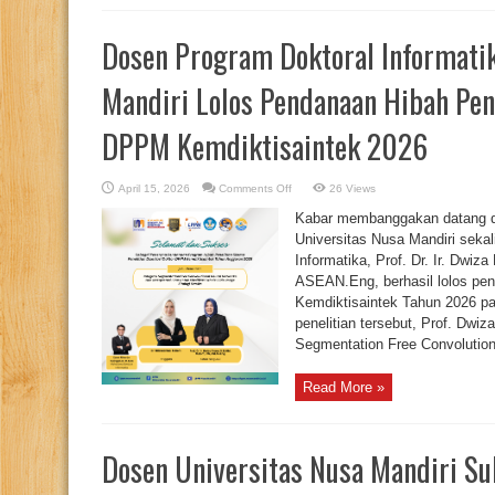
Dosen Program Doktoral Informatik
Mandiri Lolos Pendanaan Hibah Pene
DPPM Kemdiktisaintek 2026
on
April 15, 2026
Comments Off
26 Views
Dosen
Program
Kabar membanggakan datang dar
Doktoral
Informatika
Universitas Nusa Mandiri sekal
Universitas
Informatika, Prof. Dr. Ir. Dwiz
Nusa
Mandiri
ASEAN.Eng, berhasil lolos pe
Lolos
Pendanaan
Kemdiktisaintek Tahun 2026 pa
Hibah
Penelitian
penelitian tersebut, Prof. Dwiz
Disertasi
Segmentation Free Convolutional
Doktor
DPPM
Kemdiktisaintek
2026
Read More »
Dosen Universitas Nusa Mandiri S