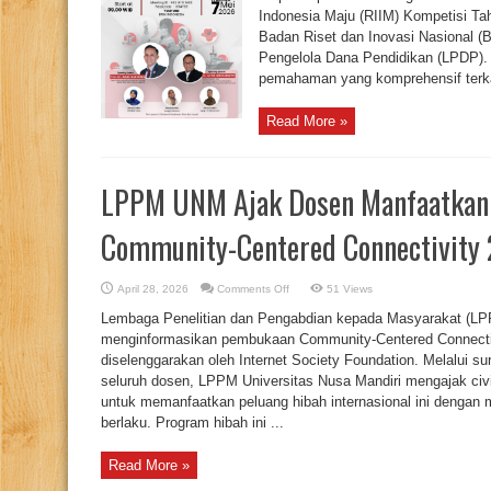
Kompetisi
Indonesia Maju (RIIM) Kompetisi Tah
2026
Badan Riset dan Inovasi Nasional 
Pengelola Dana Pendidikan (LPDP). 
pemahaman yang komprehensif terkai
Read More »
LPPM UNM Ajak Dosen Manfaatkan H
Community-Centered Connectivity
on
April 28, 2026
Comments Off
51 Views
LPPM
UNM
Lembaga Penelitian dan Pengabdian kepada Masyarakat (LPP
Ajak
Dosen
menginformasikan pembukaan Community-Centered Connecti
Manfaatkan
diselenggarakan oleh Internet Society Foundation. Melalui s
Hibah
Internasional
seluruh dosen, LPPM Universitas Nusa Mandiri mengajak civ
Community-
Centered
untuk memanfaatkan peluang hibah internasional ini dengan
Connectivity
berlaku. Program hibah ini ...
2026
Read More »