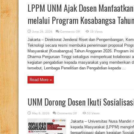
LPPM UNM Ajak Dosen Manfaatkan
melalui Program Kosabangsa Tahu
on
June 26, 2026
Comments Off
19 Views
LPPM
UNM
Jakarta – Direktorat Jenderal Riset dan Pengembangan, Keme
Ajak
Dosen
Teknologi secara resmi membuka penerimaan proposal Prog
Manfaatkan
Masyarakat (Kosabangsa) Tahun Anggaran 2026. Program ini
Kesempatan
Pendanaan
Dharma Perguruan Tinggi sekaligus memperkuat kolaborasi a
melalui
Program
kegiatan pengabdian kepada masyarakat yang memberikan 
Kosabangsa
tersebut, Lembaga Penelitian dan Pengabdian kepada ...
Tahun
Anggaran
2026
Read More »
UNM Dorong Dosen Ikuti Sosialisa
on
May 6, 2026
Comments Off
53 Views
UNM
Dorong
Jakarta – Universitas Nusa Mandiri
Dosen
Ikuti
kepada Masyarakat (LPPM) menginf
Sosialisasi
berpartisipasi dalam kegiatan Sosia
RIIM