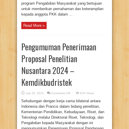
program Pengabdian Masyarakat yang bertujuan
untuk memberikan pemahaman dan keterampilan
kepada anggota PKK dalam ...
Read More »
Pengumuman Penerimaan
Proposal Penelitian
Nusantara 2024 –
Kemdikbudristek
on
July 20, 2023
Comments Off
976 Views
Pengumuman
Penerimaan
Sehubungan dengan kerja sama bilateral antara
Proposal
Penelitian
Indonesia dan Prancis dalam bidang penelitian,
Nusantara
Kementerian Pendidikan, Kebudayaan, Riset, dan
2024
–
Teknologi melalui Direktorat Riset, Teknologi, dan
Kemdikbudristek
Pengabdian kepada Masyarakat dengan ini
mengumumkan Penerimaan Proposal Pendanaan