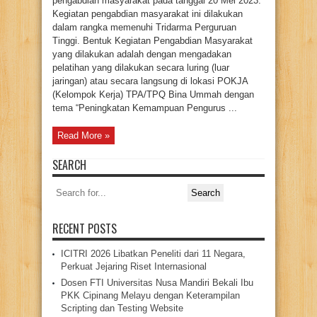
pengabdian masyarakat pada tanggal 20 Mei 2023.
DAN
ADMINISTRASI
Kegiatan pengabdian masyarakat ini dilakukan
dalam rangka memenuhi Tridarma Perguruan
Tinggi. Bentuk Kegiatan Pengabdian Masyarakat
yang dilakukan adalah dengan mengadakan
pelatihan yang dilakukan secara luring (luar
jaringan) atau secara langsung di lokasi POKJA
(Kelompok Kerja) TPA/TPQ Bina Ummah dengan
tema “Peningkatan Kemampuan Pengurus ...
Read More »
SEARCH
Search
for:
RECENT POSTS
ICITRI 2026 Libatkan Peneliti dari 11 Negara,
Perkuat Jejaring Riset Internasional
Dosen FTI Universitas Nusa Mandiri Bekali Ibu
PKK Cipinang Melayu dengan Keterampilan
Scripting dan Testing Website