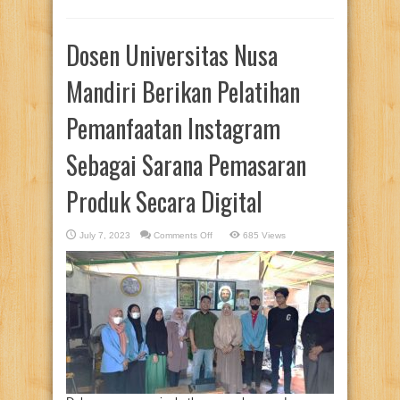
Dosen Universitas Nusa
Mandiri Berikan Pelatihan
Pemanfaatan Instagram
Sebagai Sarana Pemasaran
Produk Secara Digital
on
July 7, 2023
Comments Off
685 Views
Dosen
Universitas
Nusa
Mandiri
Berikan
Pelatihan
Pemanfaatan
Instagram
Sebagai
Sarana
Pemasaran
Produk
Secara Digital