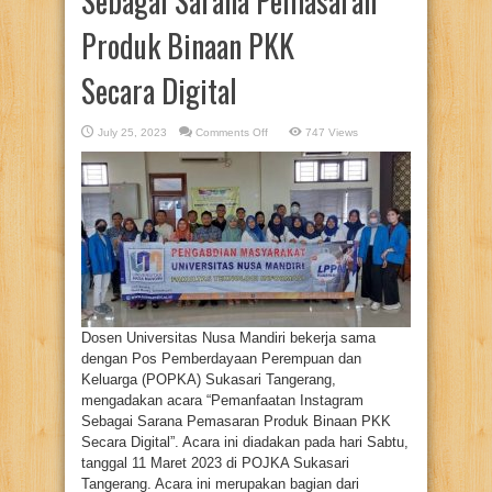
Sebagai Sarana Pemasaran
Produk Binaan PKK
Secara Digital
on
July 25, 2023
Comments Off
747 Views
Dosen
Universitas
Nusa
Mandiri
Berikan
Pelatihan
Pemanfaatan
Instagram
Sebagai
Sarana
Pemasaran
Produk
Binaan
PKK
Secara Digital
Dosen Universitas Nusa Mandiri bekerja sama
dengan Pos Pemberdayaan Perempuan dan
Keluarga (POPKA) Sukasari Tangerang,
mengadakan acara “Pemanfaatan Instagram
Sebagai Sarana Pemasaran Produk Binaan PKK
Secara Digital”. Acara ini diadakan pada hari Sabtu,
tanggal 11 Maret 2023 di POJKA Sukasari
Tangerang. Acara ini merupakan bagian dari