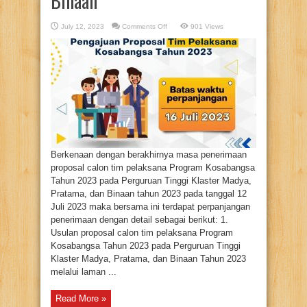
Binaan
on
July 12, 2023
Comments Off
901 Views
Perpanjangan
Penerimaan
Proposal
Calon
Tim
Pelaksana
Program
Kosabangsa
Tahun
2023
Pada
Perguruan
Tinggi
Klaster
Madya,
Pratama,
Berkenaan dengan berakhirnya masa penerimaan
dan
Binaan
proposal calon tim pelaksana Program Kosabangsa
Tahun 2023 pada Perguruan Tinggi Klaster Madya,
Pratama, dan Binaan tahun 2023 pada tanggal 12
Juli 2023 maka bersama ini terdapat perpanjangan
penerimaan dengan detail sebagai berikut: 1.
Usulan proposal calon tim pelaksana Program
Kosabangsa Tahun 2023 pada Perguruan Tinggi
Klaster Madya, Pratama, dan Binaan Tahun 2023
melalui laman ...
Read More »