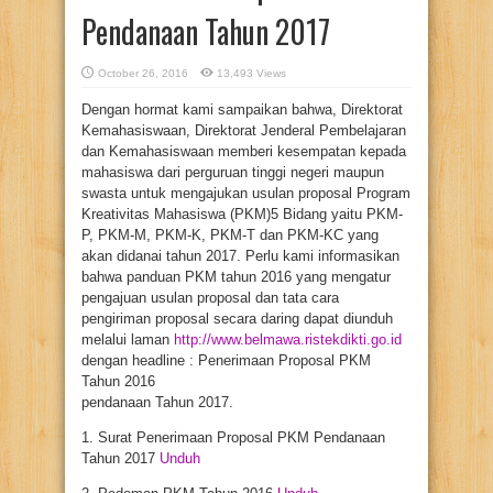
Pendanaan Tahun 2017
October 26, 2016
13,493 Views
Dengan hormat kami sampaikan bahwa, Direktorat
Kemahasiswaan, Direktorat Jenderal Pembelajaran
dan Kemahasiswaan memberi kesempatan kepada
mahasiswa dari perguruan tinggi negeri maupun
swasta untuk mengajukan usulan proposal Program
Kreativitas Mahasiswa (PKM)5 Bidang yaitu PKM-
P, PKM-M, PKM-K, PKM-T dan PKM-KC yang
akan didanai tahun 2017. Perlu kami informasikan
bahwa panduan PKM tahun 2016 yang mengatur
pengajuan usulan proposal dan tata cara
pengiriman proposal secara daring dapat diunduh
melalui laman
http://www.belmawa.ristekdikti.go.id
dengan headline : Penerimaan Proposal PKM
Tahun 2016
pendanaan Tahun 2017.
1. Surat Penerimaan Proposal PKM Pendanaan
Tahun 2017
Unduh