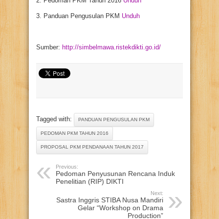
2. Pedoman PKM Tahun 2016
Unduh
3. Panduan Pengusulan PKM
Unduh
Sumber:
http://simbelmawa.ristekdikti.go.id/
Tagged with:
PANDUAN PENGUSULAN PKM
PEDOMAN PKM TAHUN 2016
PROPOSAL PKM PENDANAAN TAHUN 2017
Previous:
Pedoman Penyusunan Rencana Induk
Penelitian (RIP) DIKTI
Next:
Sastra Inggris STIBA Nusa Mandiri
Gelar “Workshop on Drama
Production”