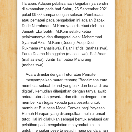
Harapan. Adapun pelaksanaan kegiatannya sendiri
dilaksanakan pada hari Sabtu, 25 September 2021
pukul 09.00 sampai dengan selesai. Pembicara
atau pemateri pada pengabdian ini adalah Bapak
Dede Nurrahman, M.Kom yang diketuai oleh Ibu
Juniarti Eka Safitri, M.Kom selaku ketua
pelaksananya dan dianggotai oleh: Mohammad
Syamsul Azis, M.Kom (Dosen), Asep Dedi
Rukmana (mahasiswa), Fajar Hafidzi (mahasiswa),
Fanro Dearno Nainggolan (mahasiswa), Rafi Adam
(mahasiswa), Juntri Tambatua Manurung
(mahasiswa).
Acara dimulai dengan Tutor atau Pemateri
menyampaikan materi tentang “Bagaimana cara
membuat sebuah brand yang baik dan benar di era
digital”, kemudian dilanjutkan dengan tanya jawab
antara tutor dan peserta, dan ditutup dengan tutor
memberikan tugas kepada para peserta untuk
membuat Business Model Canvas bagi Yayasan
Rumah Harapan yang dikumpulkan melalui email
tutor. Hal ini dilakukan sebagai bentuk evaluasi dari
pelatihan pada pengabdian masyarakat kali ini,
untuk mengukur peserta sejauh mana pendalaman