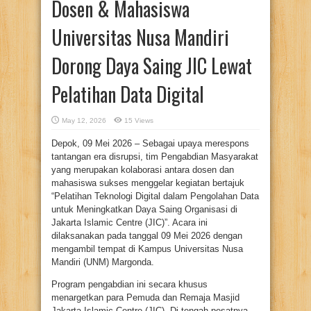
Dosen & Mahasiswa
Universitas Nusa Mandiri
Dorong Daya Saing JIC Lewat
Pelatihan Data Digital
May 12, 2026
15 Views
Depok, 09 Mei 2026 – Sebagai upaya merespons
tantangan era disrupsi, tim Pengabdian Masyarakat
yang merupakan kolaborasi antara dosen dan
mahasiswa sukses menggelar kegiatan bertajuk
“Pelatihan Teknologi Digital dalam Pengolahan Data
untuk Meningkatkan Daya Saing Organisasi di
Jakarta Islamic Centre (JIC)”. Acara ini
dilaksanakan pada tanggal 09 Mei 2026 dengan
mengambil tempat di Kampus Universitas Nusa
Mandiri (UNM) Margonda.
Program pengabdian ini secara khusus
menargetkan para Pemuda dan Remaja Masjid
Jakarta Islamic Centre (JIC). Di tengah pesatnya