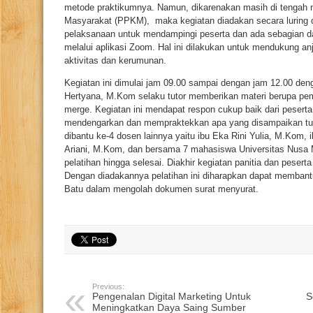
metode praktikumnya. Namun, dikarenakan masih di tenga
Masyarakat (PPKM), maka kegiatan diadakan secara luring de
pelaksanaan untuk mendampingi peserta dan ada sebagian da
melalui aplikasi Zoom. Hal ini dilakukan untuk mendukung an
aktivitas dan kerumunan.
Kegiatan ini dimulai jam 09.00 sampai dengan jam 12.00 denga
Hertyana, M.Kom selaku tutor memberikan materi berupa p
merge. Kegiatan ini mendapat respon cukup baik dari peserta.
mendengarkan dan mempraktekkan apa yang disampaikan tut
dibantu ke-4 dosen lainnya yaitu ibu Eka Rini Yulia, M.Kom, i
Ariani, M.Kom, dan bersama 7 mahasiswa Universitas Nusa M
pelatihan hingga selesai. Diakhir kegiatan panitia dan pese
Dengan diadakannya pelatihan ini diharapkan dapat memba
Batu dalam mengolah dokumen surat menyurat.
Previous:
Pengenalan Digital Marketing Untuk
S
Meningkatkan Daya Saing Sumber