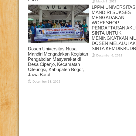
March 7, 2023
LPPM UNIVERSITAS
April 5, 2023
MANDIRI SUKSES
MENGADAKAN
WORKSHOP
PENDAFTARAN AK
SINTA UNTUK
MENINGKATKAN M
DOSEN MELALUI A
SINTA KEMDIKBUDR
Dosen Universitas Nusa
Mandiri Mengadakan Kegiatan
December 9, 2022
Pengabdian Masyarakat di
Desa Cipenjo, Kecamatan
Cileungsi, Kabupaten Bogor,
Jawa Barat
December 13, 2022