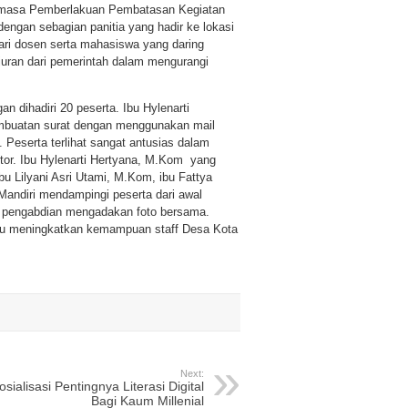
h masa Pemberlakuan Pembatasan Kegiatan
ngan sebagian panitia yang hadir ke lokasi
ri dosen serta mahasiswa yang daring
juran dari pemerintah dalam mengurangi
n dihadiri 20 peserta. Ibu Hylenarti
embuatan surat dengan menggunakan mail
 Peserta terlihat sangat antusias dalam
or. Ibu Hylenarti Hertyana, M.Kom yang
bu Lilyani Asri Utami, M.Kom, ibu Fattya
andiri mendampingi peserta dari awal
rta pengabdian mengadakan foto bersama.
ntu meningkatkan kemampuan staff Desa Kota
Next:
osialisasi Pentingnya Literasi Digital
Bagi Kaum Millenial