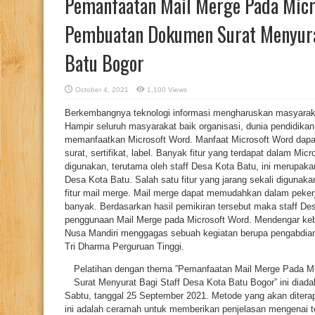
Pemanfaatan Mail Merge Pada Micr
Pembuatan Dokumen Surat Menyurat
Batu Bogor
October 4, 2021
1,100 Views
Berkembangnya teknologi informasi mengharuskan masyarak
Hampir seluruh masyarakat baik organisasi, dunia pendidika
memanfaatkan Microsoft Word. Manfaat Microsoft Word dapa
surat, sertifikat, label. Banyak fitur yang terdapat dalam Mic
digunakan, terutama oleh staff Desa Kota Batu, ini merupakan
Desa Kota Batu. Salah satu fitur yang jarang sekali diguna
fitur mail merge. Mail merge dapat memudahkan dalam peker
banyak. Berdasarkan hasil pemikiran tersebut maka staff D
penggunaan Mail Merge pada Microsoft Word. Mendengar kebu
Nusa Mandiri menggagas sebuah kegiatan berupa pengabdian
Tri Dharma Perguruan Tinggi.
Pelatihan dengan thema ”Pemanfaatan Mail Merge Pada 
Surat Menyurat Bagi Staff Desa Kota Batu Bogor” ini diada
Sabtu, tanggal 25 September 2021. Metode yang akan diter
ini adalah ceramah untuk memberikan penjelasan mengenai te