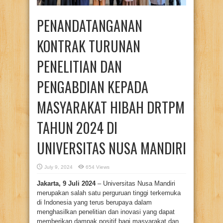
PENANDATANGANAN
KONTRAK TURUNAN
PENELITIAN DAN
PENGABDIAN KEPADA
MASYARAKAT HIBAH DRTPM
TAHUN 2024 DI
UNIVERSITAS NUSA MANDIRI
July 9, 2024
654 Views
Jakarta, 9 Juli 2024
– Universitas Nusa Mandiri
merupakan salah satu perguruan tinggi terkemuka
di Indonesia yang terus berupaya dalam
menghasilkan penelitian dan inovasi yang dapat
memberikan dampak positif bagi masyarakat dan