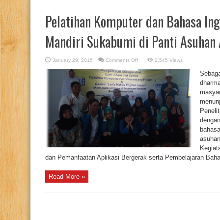
Pelatihan Komputer dan Bahasa Ing
Mandiri Sukabumi di Panti Asuhan
on
January 29, 2015
Comments Off
2,545 Views
Pelatihan
Komputer
Sebagai
dan
Bahasa
dharma
Inggris
masyar
oleh
STMIK
menunj
Nusa
Mandiri
Peneli
Sukabumi
di
dengan
Panti
bahasa
Asuhan
At-
asuhan
Takwa
Kegiat
dan Pemanfaatan Aplikasi Bergerak serta Pembelajaran Bahas
Read More »