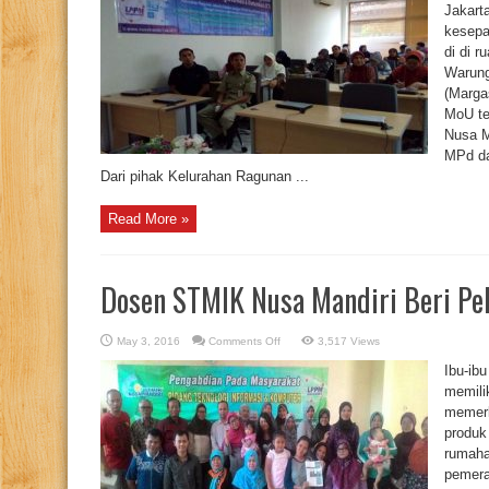
Teken
Jakart
MoU
kesepa
dengan
Kelurahan
di di 
Ragunan
Warung
(Marga
MoU te
Nusa 
MPd da
Dari pihak Kelurahan Ragunan ...
Read More »
Dosen STMIK Nusa Mandiri Beri Pel
on
May 3, 2016
Comments Off
3,517 Views
Dosen
STMIK
Ibu-ib
Nusa
Mandiri
memili
Beri
memerl
Pelatihan
Bisnis
produk 
Online
rumaha
pemera