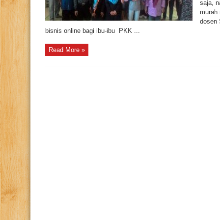
saja, 
murah m
dosen 
bisnis online bagi ibu-ibu PKK ...
Read More »