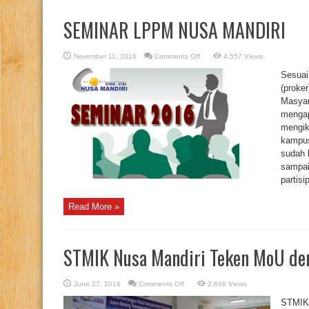
SEMINAR LPPM NUSA MANDIRI
on
November 11, 2016
Comments Off
4,557 Views
SEMINAR
LPPM
Sesuai
NUSA
MANDIRI
(proke
Masya
mengap
mengik
kampus
sudah 
sampai
partis
Read More »
STMIK Nusa Mandiri Teken MoU de
on
June 27, 2016
Comments Off
2,646 Views
STMIK
Nusa
STMIK 
Mandiri