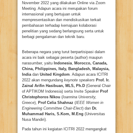
November 2022 yang dilakukan Online via Zoom
Meeting. Adapun acara ini merupakan forum
internasional yang bertujuan untuk
mempresentasikan dan mendiskusikan terkait
pembahasan terhadap kemajuan kolaborasi
penelitian yang sedang berlangsung serta untuk
berbagi pengalaman dan teknik baru.
Beberapa negara yang turut berpartisipasi dalam
acara ini baik sebagai peserta (author) maupun
narasumber, yaitu
Indonesia
,
Morocco, Canada,
China, Philippines, Italy, Bangladesh, Malaysia,
India
dan
United Kingdom
. Adapun acara ICITRI
2022 akan mengundang
keynote speakers
Prof. Ir.
Zainal Arifin Hasibuan, MLS, Ph.D
(General Chair
of APTIKOM Indonesia) serta Invite Speaker
Prof
Christophoros Nikou
(
Ioannina University,
Greece
),
Prof Celia Shahnaz
(
IEEE Women in
Engineering Committee Chair-Elect
) dan
Dr.
Muhammad Haris, S.Kom, M.Eng
(Universitas
Nusa Mandiri).
Pada tahun ini kegiatan ICITRI 2022 mengangkat