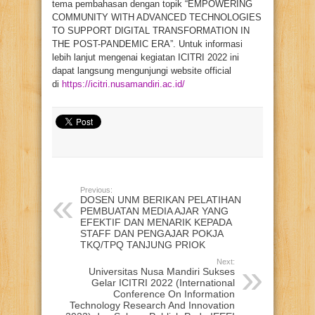
tema pembahasan dengan topik “EMPOWERING
COMMUNITY WITH ADVANCED TECHNOLOGIES
TO SUPPORT DIGITAL TRANSFORMATION IN
THE POST-PANDEMIC ERA”. Untuk informasi
lebih lanjut mengenai kegiatan ICITRI 2022 ini
dapat langsung mengunjungi website official
di
h
ttps://icitri.nusamandiri.ac.id/
Previous:
DOSEN UNM BERIKAN PELATIHAN
PEMBUATAN MEDIA AJAR YANG
EFEKTIF DAN MENARIK KEPADA
STAFF DAN PENGAJAR POKJA
TKQ/TPQ TANJUNG PRIOK
Next:
Universitas Nusa Mandiri Sukses
Gelar ICITRI 2022 (International
Conference On Information
Technology Research And Innovation