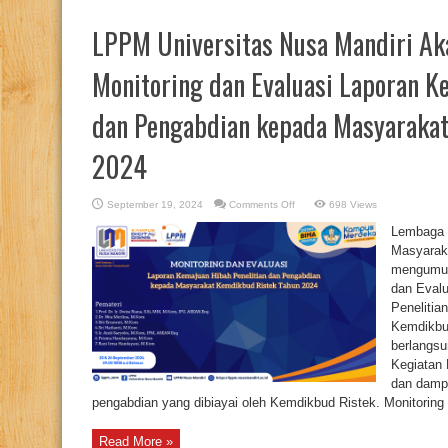
LPPM Universitas Nusa Mandiri A
Monitoring dan Evaluasi Laporan K
dan Pengabdian kepada Masyaraka
2024
on
September 19, 2024
Comments Off
698 Views
LPPM
Universitas
Lembaga 
Nusa
Mandiri
Masyaraka
Akan
mengumum
Mengadakan
Kegiatan
dan Eval
Monitoring
dan
Penelitia
Evaluasi
Laporan
Kemdikbud
Kemajuan
berlangsu
Hibah
Penelitian
Kegiatan 
dan
Pengabdian
dan dampa
kepada
pengabdian yang dibiayai oleh Kemdikbud Ristek. Monitoring 
Masyarakat
Kemdikbud
Ristek
Tahun
Read More »
2024