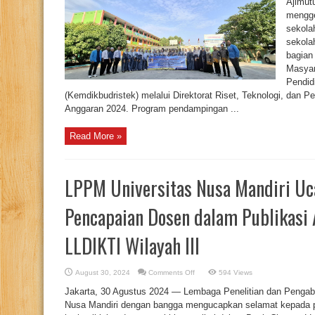
Ajimut
Menuju
mengge
Era
Digitalisasi
sekola
dengan
Pendampingan
sekola
dari
Universitas
bagian
Nusa
Masyar
Mandiri
Pendid
(Kemdikbudristek) melalui Direktorat Riset, Teknologi, dan
Anggaran 2024. Program pendampingan ...
Read More »
LPPM Universitas Nusa Mandiri Uc
Pencapaian Dosen dalam Publikasi 
LLDIKTI Wilayah III
on
August 30, 2024
Comments Off
594 Views
LPPM
Universitas
Jakarta, 30 Agustus 2024 — Lembaga Penelitian dan Pengab
Nusa
Mandiri
Nusa Mandiri dengan bangga mengucapkan selamat kepada p
Ucapkan