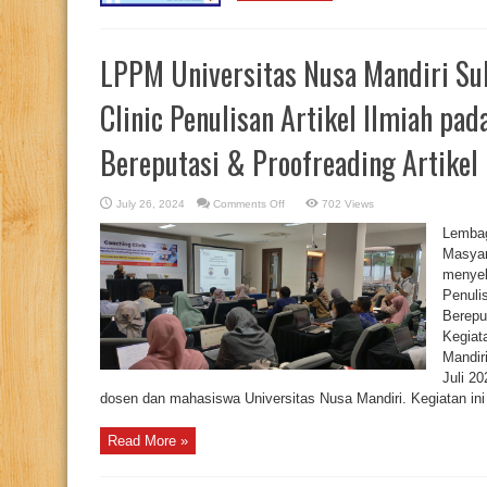
LPPM Universitas Nusa Mandiri Su
Clinic Penulisan Artikel Ilmiah pad
Bereputasi & Proofreading Artikel
on
July 26, 2024
Comments Off
702 Views
LPPM
Universitas
Lembag
Nusa
Mandiri
Masyar
Sukses
menyel
Menggelar
Coaching
Penulis
Clinic
Penulisan
Berepu
Artikel
Ilmiah
Kegiat
pada
Mandir
Jurnal
Internasional
Juli 20
Bereputasi
&
dosen dan mahasiswa Universitas Nusa Mandiri. Kegiatan ini b
Proofreading
Artikel
ICITRI
Read More »
2024