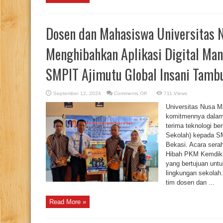
Dosen dan Mahasiswa Universitas 
Menghibahkan Aplikasi Digital Ma
SMPIT Ajimutu Global Insani Tamb
on
September 12, 2024
Comments Off
711 Views
Dosen
dan
Universitas Nusa M
Mahasiswa
Universitas
komitmennya dalam 
Nusa
terima teknologi be
Mandiri
Menghibahkan
Sekolah) kepada SM
Aplikasi
Digital
Bekasi. Acara serah
Manajemen
Sekolah
Hibah PKM Kemdikb
(DigiMS)
yang bertujuan untu
SMPIT
Ajimutu
lingkungan sekolah
Global
Insani
tim dosen dan ...
Tambun-
Utara
Read More »