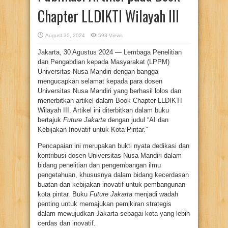
Chapter LLDIKTI Wilayah III
August 30, 2024
593 Views
Jakarta, 30 Agustus 2024 — Lembaga Penelitian
dan Pengabdian kepada Masyarakat (LPPM)
Universitas Nusa Mandiri dengan bangga
mengucapkan selamat kepada para dosen
Universitas Nusa Mandiri yang berhasil lolos dan
menerbitkan artikel dalam Book Chapter LLDIKTI
Wilayah III. Artikel ini diterbitkan dalam buku
bertajuk
Future Jakarta
dengan judul “AI dan
Kebijakan Inovatif untuk Kota Pintar.”
Pencapaian ini merupakan bukti nyata dedikasi dan
kontribusi dosen Universitas Nusa Mandiri dalam
bidang penelitian dan pengembangan ilmu
pengetahuan, khususnya dalam bidang kecerdasan
buatan dan kebijakan inovatif untuk pembangunan
kota pintar. Buku
Future Jakarta
menjadi wadah
penting untuk memajukan pemikiran strategis
dalam mewujudkan Jakarta sebagai kota yang lebih
cerdas dan inovatif.