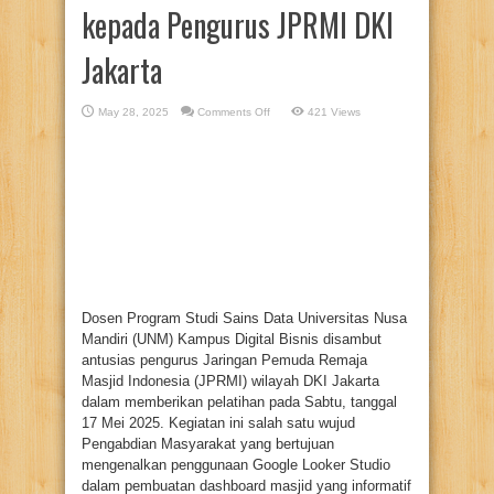
kepada Pengurus JPRMI DKI
Jakarta
on
May 28, 2025
Comments Off
421 Views
Dosen
Sains
Data
UNM
Memberikan
Pelatihan
Pemanfaatan
Looker
Studio
kepada
Pengurus
JPRMI
DKI
Jakarta
Dosen Program Studi Sains Data Universitas Nusa
Mandiri (UNM) Kampus Digital Bisnis disambut
antusias pengurus Jaringan Pemuda Remaja
Masjid Indonesia (JPRMI) wilayah DKI Jakarta
dalam memberikan pelatihan pada Sabtu, tanggal
17 Mei 2025. Kegiatan ini salah satu wujud
Pengabdian Masyarakat yang bertujuan
mengenalkan penggunaan Google Looker Studio
dalam pembuatan dashboard masjid yang informatif