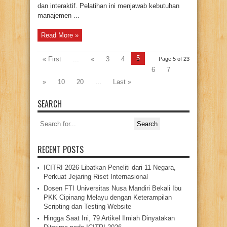
dan interaktif. Pelatihan ini menjawab kebutuhan
manajemen ...
Read More »
5
« First
...
«
3
4
Page 5 of 23
6
7
»
10
20
...
Last »
SEARCH
Search
for:
RECENT POSTS
ICITRI 2026 Libatkan Peneliti dari 11 Negara,
Perkuat Jejaring Riset Internasional
Dosen FTI Universitas Nusa Mandiri Bekali Ibu
PKK Cipinang Melayu dengan Keterampilan
Scripting dan Testing Website
Hingga Saat Ini, 79 Artikel Ilmiah Dinyatakan