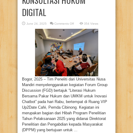
KONSULTASI HUKUM
DIGITAL
on
June 24, 2025
Comments Off
354 Views
FGD
LITERASI
HUKUM
UNTUK
UMKM
DORONG
INOVASI
CHATBOT
KONSULTASI
HUKUM
DIGITAL
Bogor, 2025 – Tim Peneliti dari Universitas Nusa
Mandiri menyelenggarakan kegiatan Forum Group
Discussion (FGD) bertajuk “Literasi Hukum
Bersama Pakar Hukum dan UMKM untuk Inovasi
Chatbot” pada hari Rabu, bertempat di Ruang VIP
Up2Date Café, Pemda Cibinong. Kegiatan ini
merupakan bagian dari Hibah Program Penelitian
Tahun Pelaksanaan 2025 yang didanai Direktorat
Penelitian dan Pengabdian kepada Masyarakat
(DPPM) yang bertujuan untuk ...