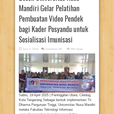
Mandiri Gelar Pelatihan
Pembuatan Video Pendek
bagi Kader Posyandu untuk
Sosialisasi Imunisasi
on
June 5, 2025
Comments Off
385 Views
Dosen
Universitas
Nusa
Mandiri
Gelar
Pelatihan
Pembuatan
Video
Pendek
bagi
Kader
Posyandu
untuk
Sosialisasi
Imunisasi
Sabtu, 19 April 2025 | Paninggilan Utara, Ciledug,
Kota Tangerang Sebagai bentuk implementasi Tri
Dharma Perguruan Tinggi, Universitas Nusa Mandiri
melalui Fakultas Teknologi Informasi