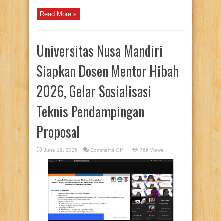
Read More »
Universitas Nusa Mandiri
Siapkan Dosen Mentor Hibah
2026, Gelar Sosialisasi
Teknis Pendampingan
Proposal
on
June 19, 2025
Comments Off
769 Views
Universitas
Nusa
Mandiri
Siapkan
Dosen
Mentor
Hibah
2026,
Gelar
Sosialisasi
Teknis
Pendampingan
Proposal