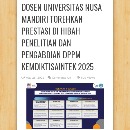
DOSEN UNIVERSITAS NUSA
MANDIRI TOREHKAN
PRESTASI DI HIBAH
PENELITIAN DAN
PENGABDIAN DPPM
KEMDIKTISAINTEK 2025
on
May 28, 2025
Comments Off
699 Views
DOSEN
UNIVERSITAS
NUSA
MANDIRI
TOREHKAN
PRESTASI
DI
HIBAH
PENELITIAN
DAN
PENGABDIAN
DPPM
KEMDIKTISAINTEK
2025