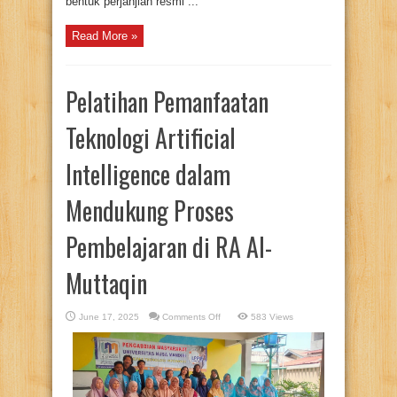
bentuk perjanjian resmi ...
Read More »
Pelatihan Pemanfaatan
Teknologi Artificial
Intelligence dalam
Mendukung Proses
Pembelajaran di RA Al-
Muttaqin
on
June 17, 2025
Comments Off
583 Views
Pelatihan
Pemanfaatan
Teknologi
Artificial
Intelligence
dalam
Mendukung
Proses