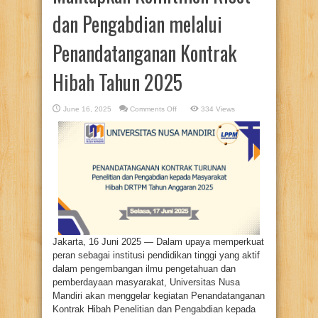
dan Pengabdian melalui
Penandatanganan Kontrak
Hibah Tahun 2025
on
June 16, 2025
Comments Off
334 Views
Universitas
Nusa
Mandiri
Mantapkan
Komitmen
Riset
dan
Pengabdian
melalui
Penandatanganan
Kontrak
Hibah
Tahun
2025
Jakarta, 16 Juni 2025 — Dalam upaya memperkuat
peran sebagai institusi pendidikan tinggi yang aktif
dalam pengembangan ilmu pengetahuan dan
pemberdayaan masyarakat, Universitas Nusa
Mandiri akan menggelar kegiatan Penandatanganan
Kontrak Hibah Penelitian dan Pengabdian kepada