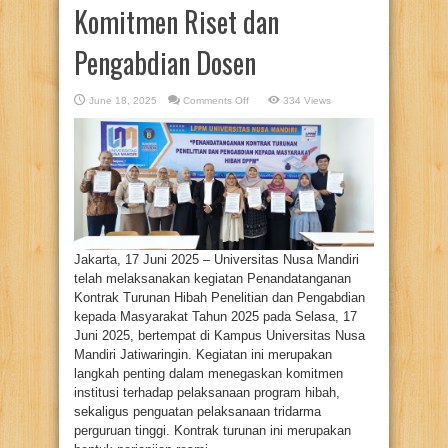
Komitmen Riset dan
Pengabdian Dosen
on
June 18, 2025
Comments Off
334 Views
Universitas
Nusa
Mandiri
Teken
Kontrak
Turunan
Hibah
Tahun
2025,
Tegaskan
Komitmen
Riset
dan
Pengabdian
Jakarta, 17 Juni 2025 – Universitas Nusa Mandiri
Dosen
telah melaksanakan kegiatan Penandatanganan
Kontrak Turunan Hibah Penelitian dan Pengabdian
kepada Masyarakat Tahun 2025 pada Selasa, 17
Juni 2025, bertempat di Kampus Universitas Nusa
Mandiri Jatiwaringin. Kegiatan ini merupakan
langkah penting dalam menegaskan komitmen
institusi terhadap pelaksanaan program hibah,
sekaligus penguatan pelaksanaan tridarma
perguruan tinggi. Kontrak turunan ini merupakan