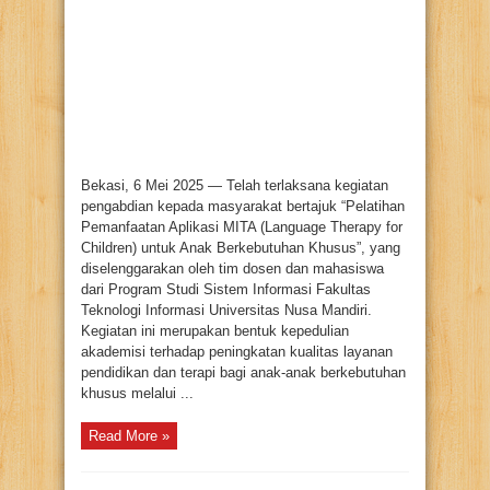
UNM
Berikan
Pelatihan
Pemanfaatan
Aplikasi
MITA
untuk
Terapi
Bahasa
Anak
Berkebutuhan
Khusus
di
Lembaga
Kazama,
Bekasi, 6 Mei 2025 — Telah terlaksana kegiatan
Bekasi
pengabdian kepada masyarakat bertajuk “Pelatihan
Pemanfaatan Aplikasi MITA (Language Therapy for
Children) untuk Anak Berkebutuhan Khusus”, yang
diselenggarakan oleh tim dosen dan mahasiswa
dari Program Studi Sistem Informasi Fakultas
Teknologi Informasi Universitas Nusa Mandiri.
Kegiatan ini merupakan bentuk kepedulian
akademisi terhadap peningkatan kualitas layanan
pendidikan dan terapi bagi anak-anak berkebutuhan
khusus melalui ...
Read More »