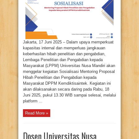
Dosen
Mentor
Melalui
Sosialisasi
dan
Mentoring
Proposal
Hibah
DPPM
Kemdiktisaintek
Jakarta, 17 Juni 2025 – Dalam upaya memperkuat
kapasitas internal dan memperluas jangkauan
keberhasilan hibah penelitian dan pengabdian,
Lembaga Penelitian dan Pengabdian kepada
Masyarakat (LPPM) Universitas Nusa Mandiri akan
menggelar kegiatan Sosialisasi Mentoring Proposal
Hibah Penelitian dan Pengabdian kepada
Masyarakat DPPM Kemdiktisaintek. Kegiatan ini
akan dilaksanakan secara daring pada Rabu, 18
Juni 2025, pukul 13.30 WIB sampai selesai, melalui
platform ...
Read More »
Dosen Universitas Nusa