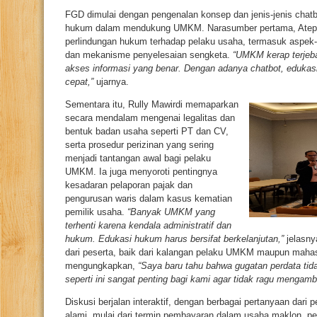
FGD dimulai dengan pengenalan konsep dan jenis-jenis chatbo
hukum dalam mendukung UMKM. Narasumber pertama, Atep 
perlindungan hukum terhadap pelaku usaha, termasuk aspek-a
dan mekanisme penyelesaian sengketa.
“UMKM kerap terjeb
akses informasi yang benar. Dengan adanya chatbot, edukas
cepat,”
ujarnya.
Sementara itu, Rully Mawirdi memaparkan
secara mendalam mengenai legalitas dan
bentuk badan usaha seperti PT dan CV,
serta prosedur perizinan yang sering
menjadi tantangan awal bagi pelaku
UMKM. Ia juga menyoroti pentingnya
kesadaran pelaporan pajak dan
pengurusan waris dalam kasus kematian
pemilik usaha.
“Banyak UMKM yang
terhenti karena kendala administratif dan
hukum. Edukasi hukum harus bersifat berkelanjutan,”
jelasny
dari peserta, baik dari kalangan pelaku UMKM maupun mahas
mengungkapkan,
“Saya baru tahu bahwa gugatan perdata tida
seperti ini sangat penting bagi kami agar tidak ragu mengamb
Diskusi berjalan interaktif, dengan berbagai pertanyaan dari
alami, mulai dari termin pembayaran dalam usaha maklon, pe