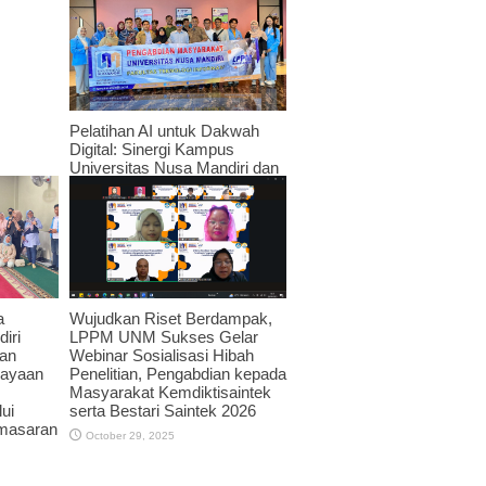
Pelatihan AI untuk Dakwah
Digital: Sinergi Kampus
Universitas Nusa Mandiri dan
JPRMI di Era Teknologi
November 3, 2025
Wujudkan Riset Berdampak,
a
LPPM UNM Sukses Gelar
iri
Webinar Sosialisasi Hibah
an
Penelitian, Pengabdian kepada
dayaan
Masyarakat Kemdiktisaintek
serta Bestari Saintek 2026
ui
emasaran
October 29, 2025