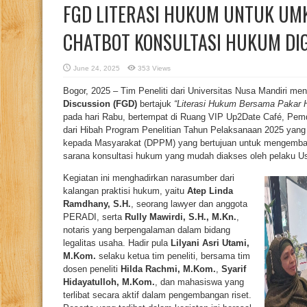
FGD LITERASI HUKUM UNTUK UM
CHATBOT KONSULTASI HUKUM DIG
June 24, 2025
353 Views
Bogor, 2025 – Tim Peneliti dari Universitas Nusa Mandiri m
Discussion (FGD)
bertajuk
“Literasi Hukum Bersama Pakar
pada hari Rabu, bertempat di Ruang VIP Up2Date Café, Pemd
dari Hibah Program Penelitian Tahun Pelaksanaan 2025 yang 
kepada Masyarakat (DPPM) yang bertujuan untuk mengembang
sarana konsultasi hukum yang mudah diakses oleh pelaku U
Kegiatan ini menghadirkan narasumber dari
kalangan praktisi hukum, yaitu
Atep Linda
Ramdhany, S.H.
, seorang lawyer dan anggota
PERADI, serta
Rully Mawirdi, S.H., M.Kn.
,
notaris yang berpengalaman dalam bidang
legalitas usaha. Hadir pula
Lilyani Asri Utami,
M.Kom.
selaku ketua tim peneliti, bersama tim
dosen peneliti
Hilda Rachmi, M.Kom.
,
Syarif
Hidayatulloh, M.Kom.
, dan mahasiswa yang
terlibat secara aktif dalam pengembangan riset.