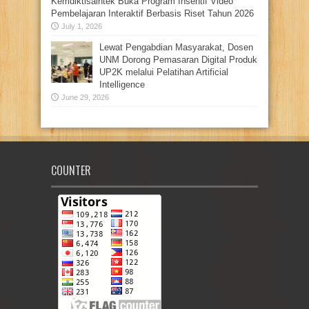
Kemdiktisaintek Buka Program Insentif Video
Pembelajaran Interaktif Berbasis Riset Tahun 2026
July 1, 2026
Lewat Pengabdian Masyarakat, Dosen
UNM Dorong Pemasaran Digital Produk
UP2K melalui Pelatihan Artificial
Intelligence
June 29, 2026
COUNTER