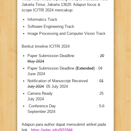
Jakarta Timur, Jakarta 13620. Adapun focus &
scope ICITRI 2024 mencakup:
Informatics Track
Software Engineering Track
Image Processing and Computer Vision Track
Berikut timeline ICITRI 2024
Paper Submission Deadline :
20
May 2024
Paper Submission Deadline (
Extended
) : 04
June 2024
Notification of Manuscript Received :
01
July 2024
05 July 2024
Camera Ready : 25
July 2024
Conference Day : 5-6
September 2024
Adapun para author dapat mensubmit artikel pada
link :
https://edas.info/N31844
.