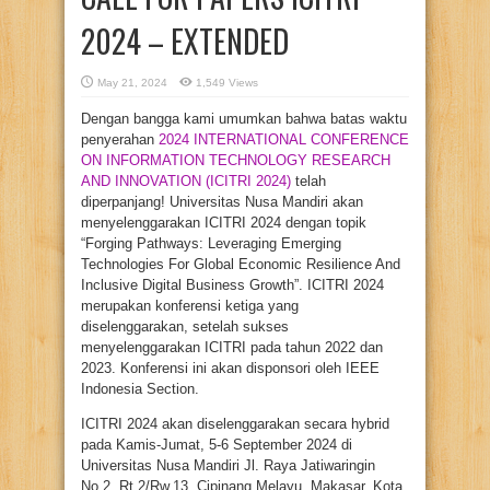
2024 – EXTENDED
May 21, 2024
1,549 Views
Dengan bangga kami umumkan bahwa batas waktu
penyerahan
2024 INTERNATIONAL CONFERENCE
ON INFORMATION TECHNOLOGY RESEARCH
AND INNOVATION (ICITRI 2024)
telah
diperpanjang! Universitas Nusa Mandiri akan
menyelenggarakan ICITRI 2024 dengan topik
“Forging Pathways: Leveraging Emerging
Technologies For Global Economic Resilience And
Inclusive Digital Business Growth”. ICITRI 2024
merupakan konferensi ketiga yang
diselenggarakan, setelah sukses
menyelenggarakan ICITRI pada tahun 2022 dan
2023. Konferensi ini akan disponsori oleh IEEE
Indonesia Section.
ICITRI 2024 akan diselenggarakan secara hybrid
pada Kamis-Jumat, 5-6 September 2024 di
Universitas Nusa Mandiri Jl. Raya Jatiwaringin
No.2, Rt.2/Rw.13, Cipinang Melayu, Makasar, Kota