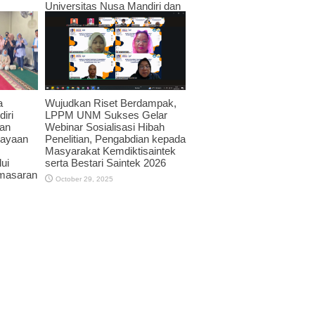
Universitas Nusa Mandiri dan
JPRMI di Era Teknologi
November 3, 2025
Wujudkan Riset Berdampak,
a
LPPM UNM Sukses Gelar
iri
Webinar Sosialisasi Hibah
an
Penelitian, Pengabdian kepada
dayaan
Masyarakat Kemdiktisaintek
serta Bestari Saintek 2026
ui
emasaran
October 29, 2025