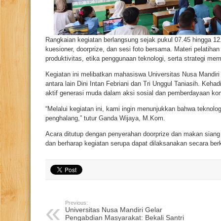
Rangkaian kegiatan berlangsung sejak pukul 07.45 hingga 12
kuesioner, doorprize, dan sesi foto bersama. Materi pelatih
produktivitas, etika penggunaan teknologi, serta strategi memb
Kegiatan ini melibatkan mahasiswa Universitas Nusa Mandiri 
antara lain Dini Intan Febriani dan Tri Unggul Taniasih. Keh
aktif generasi muda dalam aksi sosial dan pemberdayaan ko
“Melalui kegiatan ini, kami ingin menunjukkan bahwa teknol
penghalang,” tutur Ganda Wijaya, M.Kom.
Acara ditutup dengan penyerahan doorprize dan makan siang b
dan berharap kegiatan serupa dapat dilaksanakan secara ber
Previous:
Universitas Nusa Mandiri Gelar
Pengabdian Masyarakat: Bekali Santri