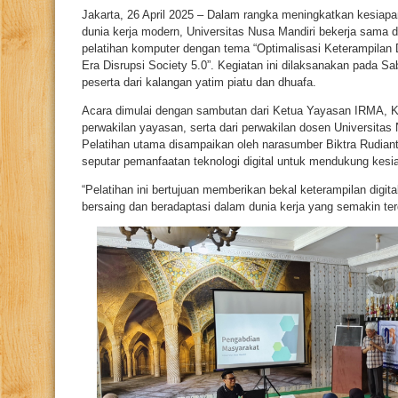
Jakarta, 26 April 2025 – Dalam rangka meningkatkan kesiap
dunia kerja modern, Universitas Nusa Mandiri bekerja sam
pelatihan komputer dengan tema “Optimalisasi Keterampilan D
Era Disrupsi Society 5.0”. Kegiatan ini dilaksanakan pada Sab
peserta dari kalangan yatim piatu dan dhuafa.
Acara dimulai dengan sambutan dari Ketua Yayasan IRMA, KH
perwakilan yayasan, serta dari perwakilan dosen Universita
Pelatihan utama disampaikan oleh narasumber Biktra Rudi
seputar pemanfaatan teknologi digital untuk mendukung kesiapa
“Pelatihan ini bertujuan memberikan bekal keterampilan digita
bersaing dan beradaptasi dalam dunia kerja yang semakin terdi