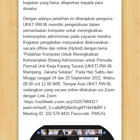
kegiatan yang harus dilaporkan kepada para
donatur.
Dengan adanya pelatihan ini diharapkan pengurus
UKKT RW.06 memiliki pengetahuan dalam
pemanfaatan komputer untuk meningkatkan
keterampilan administrasi pada yayasan mereka.
Kegiatan pengabdian masyarakat dilaksanakan
secara offline dan online (
Hybrid
) dengan tema
“Pelatihan Komputer Untuk Meningkatkan
Keterampilan Bidang Administrasi untuk Pemuda-
Pemudi Unit Kerja Karang Taruna (UKKT) RW 06
Mampang, Jakarta Selatan”. Pada Hari Sabtu dan
Minggu tanggal 24 dan 25 September 2022, Waktu
08.00 s/d 12.00 WIB, Tempat Aula UKKT RW.06,
sedangkan yang secara online dilakukan via Zoom
dengan Link Zoom
:https://us04web.zoom.us/j/3325798431?
pwd=mHaoR_S-ca8dRQ0eUfvgt8THrkNbBP.1
Meeting ID: 332 579 8431 Passcode: PMGSL