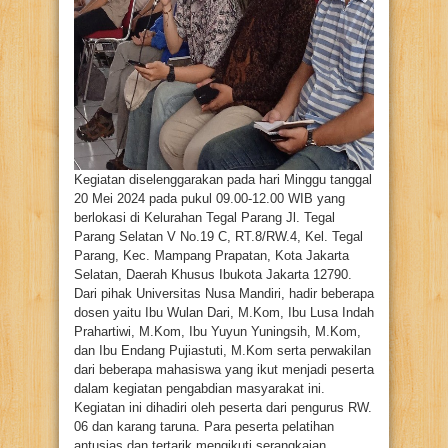
Kegiatan diselenggarakan pada hari Minggu tanggal
20 Mei 2024 pada pukul 09.00-12.00 WIB yang
berlokasi di Kelurahan Tegal Parang Jl. Tegal
Parang Selatan V No.19 C, RT.8/RW.4, Kel. Tegal
Parang, Kec. Mampang Prapatan, Kota Jakarta
Selatan, Daerah Khusus Ibukota Jakarta 12790.
Dari pihak Universitas Nusa Mandiri, hadir beberapa
dosen yaitu Ibu Wulan Dari, M.Kom, Ibu Lusa Indah
Prahartiwi, M.Kom, Ibu Yuyun Yuningsih, M.Kom,
dan Ibu Endang Pujiastuti, M.Kom serta perwakilan
dari beberapa mahasiswa yang ikut menjadi peserta
dalam kegiatan pengabdian masyarakat ini.
Kegiatan ini dihadiri oleh peserta dari pengurus RW.
06 dan karang taruna. Para peserta pelatihan
antusias dan tertarik mengikuti serangkaian