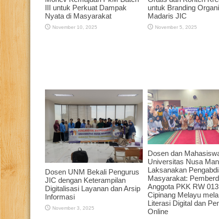
III untuk Perkuat Dampak
untuk Branding Organi
Nyata di Masyarakat
Madaris JIC
November 10, 2025
November 5, 2025
Dosen dan Mahasisw
Universitas Nusa Mand
Laksanakan Pengabdi
Dosen UNM Bekali Pengurus
Masyarakat: Pember
JIC dengan Keterampilan
Anggota PKK RW 013
Digitalisasi Layanan dan Arsip
Cipinang Melayu melal
Informasi
Literasi Digital dan P
November 3, 2025
Online