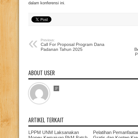
dalam konferensi ini.
Previous:
Call For Proposal Program Dana
Padanan Tahun 2025
B
P
ABOUT USER
ARTIKEL TERKAIT
LPPM UNM Laksanakan
Pelatihan Pemanfaata
Monev Kemajuan PkM Batch
Gratis dan Konten Krea