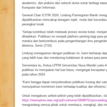
akademisi, dan praktisi dari seluruh dunia untuk berbagi waw
Komputer dan Informasi.
General Chair ICITRI 2024, Lindung Parningotan Manik menga
dipublikasikan mencakup beragam topik, mulai dari kecerdasa
perangkat lunak.
“Setiap kontribusi telah melewati proses review ketat, menjam
dihadirkan. Publikasi ini menjadi platform penting bagi para
mereka dan berkontribusi pada pengembangan ilmu pengetahua
diterima, Senin (7/10).
Lindung menegaskan dengan publikasi ini, kami berharap dap
yang lebih luas dan mendorong kolaborasi di antara para peneli
Sementara itu, Ketua LPPM Universitas Nusa Mandiri yaitu
publikasi ini merupakan hal luar biasa, mengingat kecepatan 
pada tahun 2024.
“Kami bangga dapat menyelesaikan publikasi kurang dari sat
menunjukkan komitmen kami terhadap kualitas dan efisiensi,”
Untuk mengakses artikel-artikel yang telah dipublikasikan, si
https://ieeexplore.ieee.org/xpl/conhome/10698751/proceeding
mengundang semua pihak untuk membaca, mengkaji, dan me