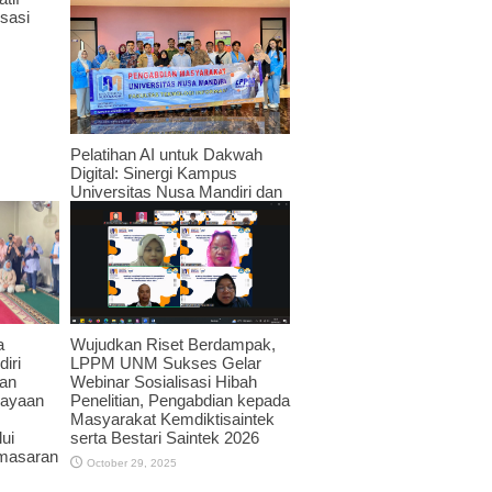
sasi
Pelatihan AI untuk Dakwah
Digital: Sinergi Kampus
Universitas Nusa Mandiri dan
JPRMI di Era Teknologi
November 3, 2025
Wujudkan Riset Berdampak,
a
LPPM UNM Sukses Gelar
iri
Webinar Sosialisasi Hibah
an
Penelitian, Pengabdian kepada
dayaan
Masyarakat Kemdiktisaintek
serta Bestari Saintek 2026
ui
emasaran
October 29, 2025