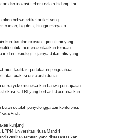
asan dan inovasi terbaru dalam bidang Ilmu
takan bahwa artikel-artikel yang
n buatan, big data, hingga rekayasa
in kualitas dan relevansi penelitian yang
 peneliti untuk mempresentasikan temuan
n dan teknologi,” ujarnya dalam rilis yang
at memfasilitasi pertukaran pengetahuan
ti dan praktisi di seluruh dunia.
 Andi Saryoko menekankan bahwa pencapaian
publikasi ICITRI yang berhasil dipertahankan
u bulan setelah penyelenggaraan konferensi,
 kata Andi.
lakan kunjungi
. LPPM Universitas Nusa Mandiri
ndiskusikan temuan yang dipresentasikan