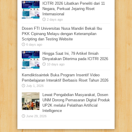
ICITRI 2026 Libatkan Peneliti dari 11
Negara, Perkuat Jejaring Riset
Internasional
2 days ago
Dosen FTI Universitas Nusa Mandiri Bekali Ibu
PKK Cipinang Melayu dengan Keterampilan
Scripting dan Testing Website
6 days ago
Hingga Saat Ini, 79 Artikel Ilmiah
Dinyatakan Diterima pada ICITRI 2026
10 days ago
Kemdiktisaintek Buka Program Insentif Video
Pembelajaran Interaktif Berbasis Riset Tahun 2026
July 1, 2026
Lewat Pengabdian Masyarakat, Dosen
UNM Dorong Pemasaran Digital Produk
UP2K melalui Pelatihan Artificial
Intelligence
June 29, 2026