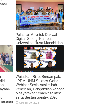
sasi
Pelatihan AI untuk Dakwah
Digital: Sinergi Kampus
Universitas Nusa Mandiri dan
JPRMI di Era Teknologi
November 3, 2025
Wujudkan Riset Berdampak,
a
LPPM UNM Sukses Gelar
iri
Webinar Sosialisasi Hibah
an
Penelitian, Pengabdian kepada
dayaan
Masyarakat Kemdiktisaintek
serta Bestari Saintek 2026
ui
emasaran
October 29, 2025