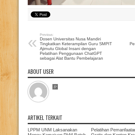
Previous:
Dosen Universitas Nusa Mandiri
Tingkatkan Keterampilan Guru SMPIT
Pe
Ajimutu Global Insani dengan
Pelatihan Penggunaan ChatGPT
sebagai Alat Bantu Pembelajaran
ABOUT USER
ARTIKEL TERKAIT
LPPM UNM Laksanakan
Pelatihan Pemanfaata
Monev Kemajuan PkM Batch
Gratis dan Konten Krea