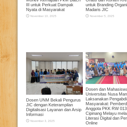
III untuk Perkuat Dampak
untuk Branding Organi
Nyata di Masyarakat
Madaris JIC
November 10, 2025
November 5, 2025
Dosen dan Mahasisw
Universitas Nusa Mand
Laksanakan Pengabdi
Dosen UNM Bekali Pengurus
Masyarakat: Pember
JIC dengan Keterampilan
Anggota PKK RW 013
Digitalisasi Layanan dan Arsip
Cipinang Melayu melal
Informasi
Literasi Digital dan P
November 3, 2025
Online