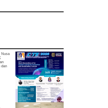
s Nusa
K
gan
g dan