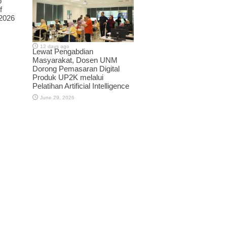
o
f
Hingga Saat Ini, 79 Artikel
 2026
Ilmiah Dinyatakan Diterima
pada ICITRI 2026
12 days ago
Lewat Pengabdian
Masyarakat, Dosen UNM
Dorong Pemasaran Digital
Produk UP2K melalui
Pelatihan Artificial Intelligence
June 29, 2026