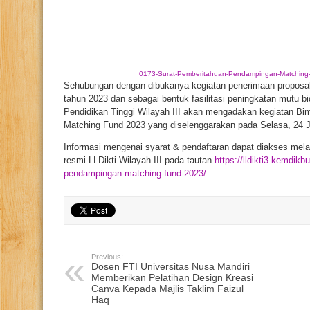
0173-Surat-Pemberitahuan-Pendampingan-Matching
Sehubungan dengan dibukanya kegiatan penerimaan proposal
tahun 2023 dan sebagai bentuk fasilitasi peningkatan mutu b
Pendidikan Tinggi Wilayah III akan mengadakan kegiatan B
Matching Fund 2023 yang diselenggarakan pada Selasa, 24 J
Informasi mengenai syarat & pendaftaran dapat diakses melal
resmi LLDikti Wilayah III pada tautan
https://lldikti3.kemdik
pendampingan-matching-fund-2023/
Previous:
Dosen FTI Universitas Nusa Mandiri
Memberikan Pelatihan Design Kreasi
Canva Kepada Majlis Taklim Faizul
Haq