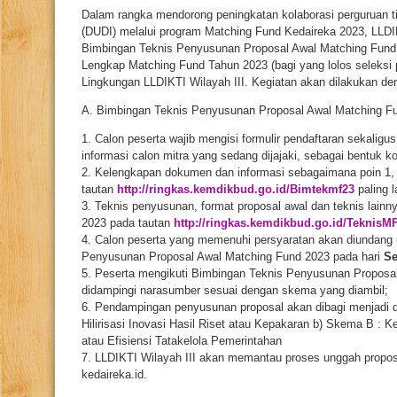
Dalam rangka mendorong peningkatan kolaborasi perguruan ti
(DUDI) melalui program Matching Fund Kedaireka 2023, LLDI
Bimbingan Teknis Penyusunan Proposal Awal Matching Fun
Lengkap Matching Fund Tahun 2023 (bagi yang lolos seleksi p
Lingkungan LLDIKTI Wilayah III. Kegiatan akan dilakukan de
A. Bimbingan Teknis Penyusunan Proposal Awal Matching F
1. Calon peserta wajib mengisi formulir pendaftaran sekalig
informasi calon mitra yang sedang dijajaki, sebagai bentuk 
2. Kelengkapan dokumen dan informasi sebagaimana poin 1, 
tautan
http://ringkas.kemdikbud.go.id/Bimtekmf23
paling 
3. Teknis penyusunan, format proposal awal dan teknis lain
2023 pada tautan
http://ringkas.kemdikbud.go.id/TeknisM
4. Calon peserta yang memenuhi persyaratan akan diundang 
Penyusunan Proposal Awal Matching Fund 2023 pada hari
Se
5. Peserta mengikuti Bimbingan Teknis Penyusunan Proposa
didampingi narasumber sesuai dengan skema yang diambil;
6. Pendampingan penyusunan proposal akan dibagi menjadi 
Hilirisasi Inovasi Hasil Riset atau Kepakaran b) Skema B 
atau Efisiensi Tatakelola Pemerintahan
7. LLDIKTI Wilayah III akan memantau proses unggah propo
kedaireka.id.