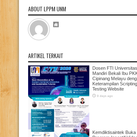
ABOUT LPPM UNM
ARTIKEL TERKAIT
Dosen FTI Universita
Mandiri Bekali Ibu PK
Cipinang Melayu den
Keterampilan Scriptin
Testing Website
9 days ago
Pemberdayaan Anggota PKK
Kemdiktisaintek Buka