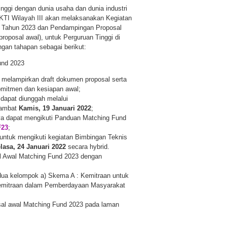
nggi dengan dunia usaha dan dunia industri
KTI Wilayah III akan melaksanakan Kegiatan
d Tahun 2023 dan Pendampingan Proposal
roposal awal), untuk Perguruan Tinggi di
ngan tahapan sebagai berikut:
und 2023
us melampirkan draft dokumen proposal serta
komitmen dan kesiapan awal;
dapat diunggah melalui
lambat
Kamis, 19 Januari 2022
;
nya dapat mengikuti Panduan Matching Fund
F23
;
untuk mengikuti kegiatan Bimbingan Teknis
lasa, 24 Januari 2022
secara hybrid.
l Awal Matching Fund 2023 dengan
dua kelompok a) Skema A : Kemitraan untuk
: Kemitraan dalam Pemberdayaan Masyarakat
sal awal Matching Fund 2023 pada laman