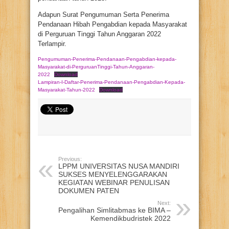
Adapun Surat Pengumuman Serta Penerima
Pendanaan Hibah Pengabdian kepada Masyarakat
di Perguruan Tinggi Tahun Anggaran 2022
Terlampir.
Pengumuman-Penerima-Pendanaan-Pengabdian-kepada-
Masyarakat-di-PerguruanTinggi-Tahun-Anggaran-
2022
Download
Lampiran-I-Daftar-Penerima-Pendanaan-Pengabdian-Kepada-
Masyarakat-Tahun-2022
Download
Previous:
LPPM UNIVERSITAS NUSA MANDIRI
SUKSES MENYELENGGARAKAN
KEGIATAN WEBINAR PENULISAN
DOKUMEN PATEN
Next:
Pengalihan Simlitabmas ke BIMA –
Kemendikbudristek 2022