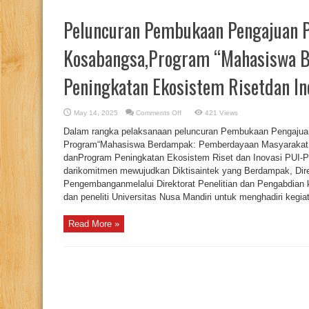
Peluncuran Pembukaan Pengajuan 
Kosabangsa,Program “Mahasiswa 
Peningkatan Ekosistem Risetdan I
on
May 14, 2025
Comments Off
421 Views
Peluncuran
Pembukaan
Dalam rangka pelaksanaan peluncuran Pembukaan Pengajua
Pengajuan
Proposal
Program“Mahasiswa Berdampak: Pemberdayaan Masyarakat 
Program
danProgram Peningkatan Ekosistem Riset dan Inovasi PUI-P
Kosabangsa,Program
“Mahasiswa
darikomitmen mewujudkan Diktisaintek yang Berdampak, Dire
Berdampak”,
dan
Pengembanganmelalui Direktorat Penelitian dan Pengabdia
Program
dan peneliti Universitas Nusa Mandiri untuk menghadiri kegia
Peningkatan
Ekosistem
Risetdan
Inovasi
Read More »
PUI-
PT
Tahun
2025