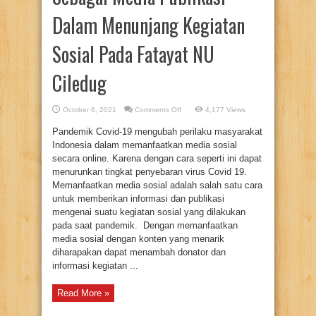
Dalam Menunjang Kegiatan
Sosial Pada Fatayat NU
Ciledug
on
October 6, 2021
Comments Off
4,177 Views
Pemanfaatan
Media
Pandemik Covid-19 mengubah perilaku masyarakat
Sosial
Sebagai
Indonesia dalam memanfaatkan media sosial
Media
Publikasi
secara online. Karena dengan cara seperti ini dapat
Dalam
menurunkan tingkat penyebaran virus Covid 19.
Menunjang
Kegiatan
Memanfaatkan media sosial adalah salah satu cara
Sosial
Pada
untuk memberikan informasi dan publikasi
Fatayat
NU
mengenai suatu kegiatan sosial yang dilakukan
Ciledug
pada saat pandemik. Dengan memanfaatkan
media sosial dengan konten yang menarik
diharapakan dapat menambah donator dan
informasi kegiatan ...
Read More »