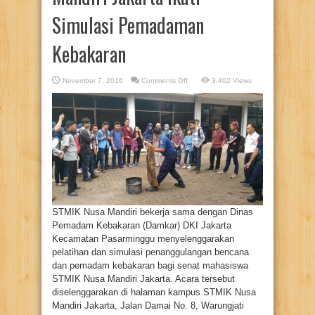
Simulasi Pemadaman
Kebakaran
on
November 7, 2016
Comments Off
3,402 Views
Senat
Mahasiswa
STMIK
Nusa
Mandiri
Jakarta
Ikuti
Simulasi
Pemadaman
Kebakaran
STMIK Nusa Mandiri bekerja sama dengan Dinas
Pemadam Kebakaran (Damkar) DKI Jakarta
Kecamatan Pasarminggu menyelenggarakan
pelatihan dan simulasi penanggulangan bencana
dan pemadam kebakaran bagi senat mahasiswa
STMIK Nusa Mandiri Jakarta. Acara tersebut
diselenggarakan di halaman kampus STMIK Nusa
Mandiri Jakarta, Jalan Damai No. 8, Warungjati