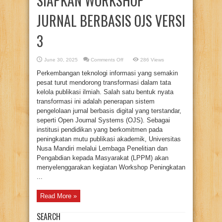
SIAPKAN WORKSHOP
JURNAL BERBASIS OJS VERSI
3
on
June 30, 2025
Comments Off
286 Views
TINGKATKAN
MUTU
Perkembangan teknologi informasi yang semakin
PUBLIKASI
ILMIAH,
pesat turut mendorong transformasi dalam tata
LPPM
kelola publikasi ilmiah. Salah satu bentuk nyata
UNIVERSITAS
NUSA
transformasi ini adalah penerapan sistem
MANDIRI
SIAPKAN
pengelolaan jurnal berbasis digital yang terstandar,
WORKSHOP
seperti Open Journal Systems (OJS). Sebagai
JURNAL
BERBASIS
institusi pendidikan yang berkomitmen pada
OJS
VERSI
peningkatan mutu publikasi akademik, Universitas
3
Nusa Mandiri melalui Lembaga Penelitian dan
Pengabdian kepada Masyarakat (LPPM) akan
menyelenggarakan kegiatan Workshop Peningkatan
...
Read More »
SEARCH