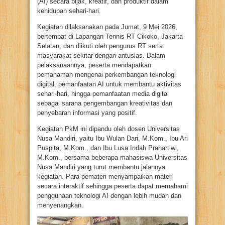
(AI) secara bijak, kreatif, dan produktif dalam
kehidupan sehari-hari.
Kegiatan dilaksanakan pada Jumat, 9 Mei 2026,
bertempat di Lapangan Tennis RT Cikoko, Jakarta
Selatan, dan diikuti oleh pengurus RT serta
masyarakat sekitar dengan antusias. Dalam
pelaksanaannya, peserta mendapatkan
pemahaman mengenai perkembangan teknologi
digital, pemanfaatan AI untuk membantu aktivitas
sehari-hari, hingga pemanfaatan media digital
sebagai sarana pengembangan kreativitas dan
penyebaran informasi yang positif.
Kegiatan PkM ini dipandu oleh dosen Universitas
Nusa Mandiri, yaitu Ibu Wulan Dari, M.Kom., Ibu Ari
Puspita, M.Kom., dan Ibu Lusa Indah Prahartiwi,
M.Kom., bersama beberapa mahasiswa Universitas
Nusa Mandiri yang turut membantu jalannya
kegiatan. Para pemateri menyampaikan materi
secara interaktif sehingga peserta dapat memahami
penggunaan teknologi AI dengan lebih mudah dan
menyenangkan.