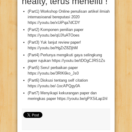
healty, terus meneliti !
(Part1) Workshop Online penulisan artikel ilmiah
internasioanal bereputasi 2020
https://youtu.be/xUiPqa7dCDY
(Part2) Komponen penilian paper
https://youtu.be/qUJfuATOoes
(Part3) Yuk lanjut review paper!
https://youtu.be/HgZrZ8ZljhM
(Part4) Perlunya mengikuti gaya selingkung
paper rujukan https://youtu.be/tDOgCJRS1Zs
(Part5) Seru! perbaikan paper
https://youtu.be/3RIK6ko_Js0
(Part6) Diskusi tentang self citation
https://youtu.be/-1ocAPQgy0A
(Part7) Menyikapi kekurangan paper dan
meringkas paper https://youtu.be/gPXSiLap1hI