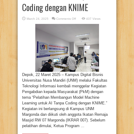
Coding dengan KNIME
on
March 24, 2025
Comments Off
437 Views
Pemanfaatan
AI
dan
Machine
Learning
untuk
Kemajuan
Umat:
Pelatihan
Tanpa
Coding
dengan
KNIME
Depok, 22 Maret 2025 – Kampus Digital Bisnis
Universitas Nusa Mandiri (UNM) melalui Fakultas
Teknologi Informasi kembali menggelar Kegiatan
Pengabdian kepada Masyarakat (PkM) dengan
tema “Pelatihan Membangun Model Machine
Learning untuk AI Tanpa Coding dengan KNIME.”
Kegiatan ini berlangsung di Kampus UNM
Margonda dan diikuti oleh anggota Ikatan Remaja
Masjid RW 07 Margonda (IKRAR 007). Sebelum
pelatihan dimulai, Ketua Program ...