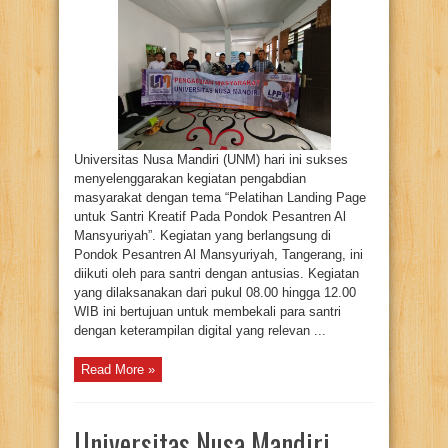
Mandiri
Gelar
Pengabdian
Masyarakat:
Bekali
Santri
Al
Mansyuriyah
dengan
Keterampilan
Pembuatan
Landing
Page
Universitas Nusa Mandiri (UNM) hari ini sukses
menyelenggarakan kegiatan pengabdian
masyarakat dengan tema “Pelatihan Landing Page
untuk Santri Kreatif Pada Pondok Pesantren Al
Mansyuriyah”. Kegiatan yang berlangsung di
Pondok Pesantren Al Mansyuriyah, Tangerang, ini
diikuti oleh para santri dengan antusias. Kegiatan
yang dilaksanakan dari pukul 08.00 hingga 12.00
WIB ini bertujuan untuk membekali para santri
dengan keterampilan digital yang relevan ...
Read More »
Universitas Nusa Mandiri