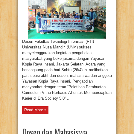
Berikan
Pelatihan
Pembuatan
Curriculum
Vitae
Berbasis
AI
Kepada
Yayasan
Kopia
Raya
Insani
Dosen Fakultas Teknologi Informasi (FTI)
Universitas Nusa Mandiri (UNM) sukses
menyelenggarakan kegiatan pengabdian
masyarakat yang bekerjasama dengan Yayasan
Kopia Raya Insani, Jakarta Selatan. Acara yang
berlangsung pada hari Sabtu (26/4) ini melibatkan
partisipasi aktif dari dosen, mahasiswa dan anggota
Yayasan Kopia Raya Insani. Pengabdian
masyarakat dengan tema “Pelatihan Pembuatan
Curriculum Vitae Berbasis AI untuk Mempersiapkan
Karier di Era Society 5.0” ...
Read More »
Dosen dan Mahasiswa