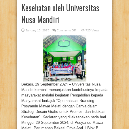
Kesehatan oleh Universitas
Nusa Mandiri
on
January 15, 2025
Comments Off
725 Views
Optimalisasi
Branding
Posyandu
Mawar
Melati
dengan
Canva:
Edukasi
Desain
Grafis
untuk
Promosi
Kesehatan
oleh
Universitas
Nusa
Bekasi, 29 September 2024 – Universitas Nusa
Mandiri
Mandiri kembali menunjukkan kontribusinya kepada
masyarakat melalui kegiatan Pengabdian kepada
Masyarakat bertajuk “Optimalisasi Branding
Posyandu Mawar Melati dengan Canva dalam
Strategi Desain Grafis untuk Promosi dan Edukasi
Kesehatan”. Kegiatan yang dilaksanakan pada hari
Minggu, 29 September 2024, di Posyandu Mawar
Melati, Perumahan Bekasi Griya Asri 1 Blok B,