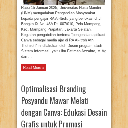
Itroh
Ath
Rabu 15 Januari 2025, Universitas Nusa Mandiri
Thohiroh
Jakarta
(UNM) mengadakan Pengabdian Masyarakat
Selatan
kepada pengajar RA Al-Itroh, yang berlokasi di Jl.
Bangka IX No. 46A Rt. 007/010, Pela Mampang,
Kec. Mampang Prapatan, Jakarta Selatan.
Kegiatan pengabdian bertema “pengenalan aplikasi
Canva sebagai media ajar di RA Al-Itroh Ath
Thohiroh” ini dilakukan oleh Dosen program studi
Sistem Informasi, yaitu Ibu Fatimah Azzahro, M.Ag
dan ...
Read More »
Optimalisasi Branding
Posyandu Mawar Melati
dengan Canva: Edukasi Desain
Grafis untuk Promosi