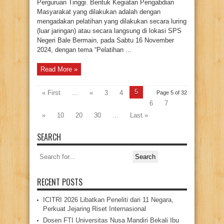
Perguruan Tinggi. Bentuk Kegiatan Pengabdian
di
SPS
Masyarakat yang dilakukan adalah dengan
Negeri
Bale
mengadakan pelatihan yang dilakukan secara luring
Bermain
Jakarta
(luar jaringan) atau secara langsung di lokasi SPS
Pusat
Negeri Bale Bermain, pada Sabtu 16 November
2024, dengan tema “Pelatihan ...
Read More »
5
« First
...
«
3
4
Page 5 of 32
6
7
»
10
20
30
...
Last »
SEARCH
Search
for:
RECENT POSTS
ICITRI 2026 Libatkan Peneliti dari 11 Negara,
Perkuat Jejaring Riset Internasional
Dosen FTI Universitas Nusa Mandiri Bekali Ibu