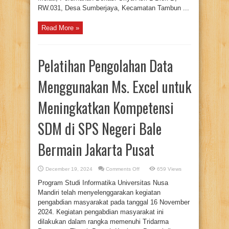
RW.031, Desa Sumberjaya, Kecamatan Tambun ...
Read More »
Pelatihan Pengolahan Data
Menggunakan Ms. Excel untuk
Meningkatkan Kompetensi
SDM di SPS Negeri Bale
Bermain Jakarta Pusat
on
December 19, 2024
Comments Off
659 Views
Pelatihan
Pengolahan
Program Studi Informatika Universitas Nusa
Data
Menggunakan
Mandiri telah menyelenggarakan kegiatan
Ms.
pengabdian masyarakat pada tanggal 16 November
Excel
untuk
2024. Kegiatan pengabdian masyarakat ini
Meningkatkan
Kompetensi
dilakukan dalam rangka memenuhi Tridarma
SDM