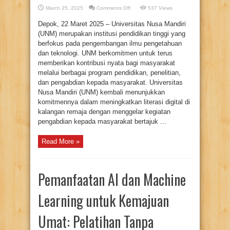
on
March 25, 2025
Comments Off
537 Views
DOSEN
UNM
Depok, 22 Maret 2025 – Universitas Nusa Mandiri
GELAR
WORKSHOP
(UNM) merupakan institusi pendidikan tinggi yang
“EMPOWERING
YOUTH
berfokus pada pengembangan ilmu pengetahuan
WITH
dan teknologi. UNM berkomitmen untuk terus
DESIGN
–
memberikan kontribusi nyata bagi masyarakat
WORKSHOP
FIGMA
melalui berbagai program pendidikan, penelitian,
UNTUK
REMAJA
dan pengabdian kepada masyarakat. Universitas
KREATIF”
Nusa Mandiri (UNM) kembali menunjukkan
komitmennya dalam meningkatkan literasi digital di
kalangan remaja dengan menggelar kegiatan
pengabdian kepada masyarakat bertajuk ...
Read More »
Pemanfaatan AI dan Machine
Learning untuk Kemajuan
Umat: Pelatihan Tanpa