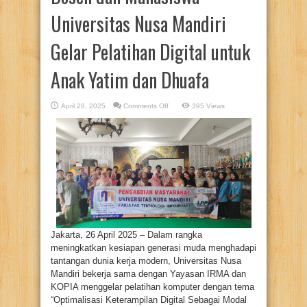
Universitas Nusa Mandiri
Gelar Pelatihan Digital untuk
Anak Yatim dan Dhuafa
on
April 28, 2025
Comments Off
395 Views
Dosen
dan
Mahasiswa
Universitas
Nusa
Mandiri
Gelar
Pelatihan
Digital
untuk
Anak
Yatim
dan
Dhuafa
Jakarta, 26 April 2025 – Dalam rangka
meningkatkan kesiapan generasi muda menghadapi
tantangan dunia kerja modern, Universitas Nusa
Mandiri bekerja sama dengan Yayasan IRMA dan
KOPIA menggelar pelatihan komputer dengan tema
“Optimalisasi Keterampilan Digital Sebagai Modal