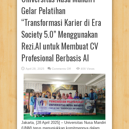
Gelar Pelatihan
“Transformasi Karier di Era
Society 5.0” Menggunakan
Rezi.AI untuk Membuat CV
Profesional Berbasis AI
on
April 28, 2025
Comments Off
406 Views
Universitas
Nusa
Mandiri
Gelar
Pelatihan
“Transformasi
Karier
di
Era
Society
5.0”
Menggunakan
Rezi.AI
untuk
Membuat
CV
Jakarta, [28 April 2025] – Universitas Nusa Mandiri
Profesional
Berbasis
(UNM) terus menunjukkan komitmennya dalam
AI