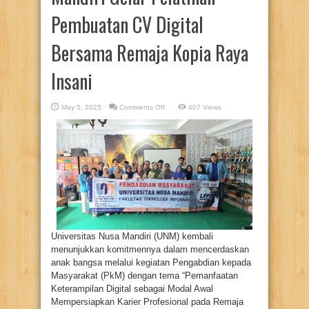
Pembuatan CV Digital
Bersama Remaja Kopia Raya
Insani
on
May 5, 2025
Comments Off
407 Views
Dosen
Universitas
Nusa
Mandiri
Gelar
Pelatihan
Pembuatan
CV
Digital
Bersama
Remaja
Kopia
Raya
Insani
Universitas Nusa Mandiri (UNM) kembali
menunjukkan komitmennya dalam mencerdaskan
anak bangsa melalui kegiatan Pengabdian kepada
Masyarakat (PkM) dengan tema “Pemanfaatan
Keterampilan Digital sebagai Modal Awal
Mempersiapkan Karier Profesional pada Remaja