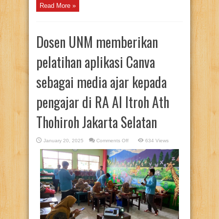
Read More »
Dosen UNM memberikan
pelatihan aplikasi Canva
sebagai media ajar kepada
pengajar di RA Al Itroh Ath
Thohiroh Jakarta Selatan
on
January 20, 2025
Comments Off
634 Views
Dosen
UNM
memberikan
pelatihan
aplikasi
Canva
sebagai
media
ajar
kepada
pengajar
di
RA
Al