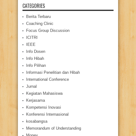
CATEGORIES
Berita Terbaru
Coaching Clinic
Focus Group Discussion
ICITRI
IEEE
Info Dosen
Info Hibah
Info Pilihan
Informasi Penelitian dan Hibah
International Conference
Jurnal
Kegiatan Mahasiswa
Kerjasama
Kompetensi Inovasi
Konferensi Internasional
kosabangsa
Memorandum of Understanding
Monev