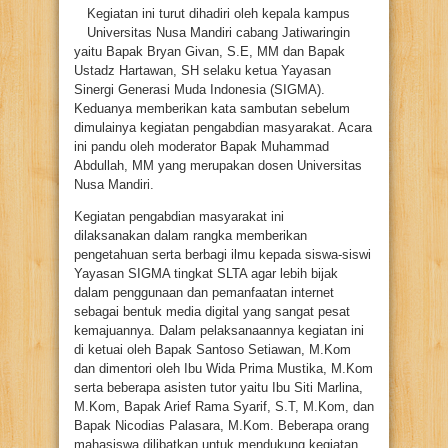
Kegiatan ini turut dihadiri oleh kepala kampus
Universitas Nusa Mandiri cabang Jatiwaringin
yaitu Bapak Bryan Givan, S.E, MM dan Bapak
Ustadz Hartawan, SH selaku ketua Yayasan
Sinergi Generasi Muda Indonesia (SIGMA).
Keduanya memberikan kata sambutan sebelum
dimulainya kegiatan pengabdian masyarakat. Acara
ini pandu oleh moderator Bapak Muhammad
Abdullah, MM yang merupakan dosen Universitas
Nusa Mandiri.
Kegiatan pengabdian masyarakat ini
dilaksanakan dalam rangka memberikan
pengetahuan serta berbagi ilmu kepada siswa-siswi
Yayasan SIGMA tingkat SLTA agar lebih bijak
dalam penggunaan dan pemanfaatan internet
sebagai bentuk media digital yang sangat pesat
kemajuannya. Dalam pelaksanaannya kegiatan ini
di ketuai oleh Bapak Santoso Setiawan, M.Kom
dan dimentori oleh Ibu Wida Prima Mustika, M.Kom
serta beberapa asisten tutor yaitu Ibu Siti Marlina,
M.Kom, Bapak Arief Rama Syarif, S.T, M.Kom, dan
Bapak Nicodias Palasara, M.Kom. Beberapa orang
mahasiswa dilibatkan untuk mendukung kegiatan