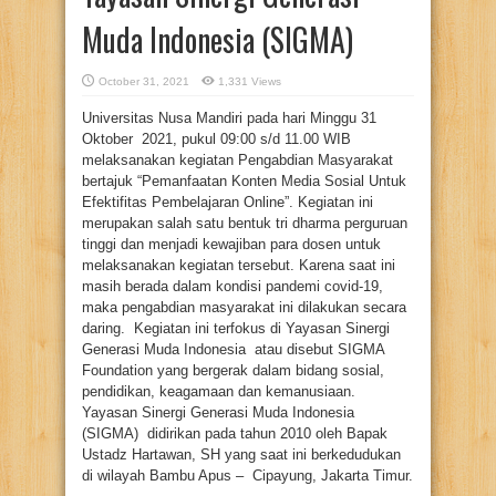
Muda Indonesia (SIGMA)
October 31, 2021
1,331 Views
Universitas Nusa Mandiri pada hari Minggu 31
Oktober 2021, pukul 09:00 s/d 11.00 WIB
melaksanakan kegiatan Pengabdian Masyarakat
bertajuk “Pemanfaatan Konten Media Sosial Untuk
Efektifitas Pembelajaran Online”. Kegiatan ini
merupakan salah satu bentuk tri dharma perguruan
tinggi dan menjadi kewajiban para dosen untuk
melaksanakan kegiatan tersebut. Karena saat ini
masih berada dalam kondisi pandemi covid-19,
maka pengabdian masyarakat ini dilakukan secara
daring. Kegiatan ini terfokus di Yayasan Sinergi
Generasi Muda Indonesia atau disebut SIGMA
Foundation yang bergerak dalam bidang sosial,
pendidikan, keagamaan dan kemanusiaan.
Yayasan Sinergi Generasi Muda Indonesia
(SIGMA) didirikan pada tahun 2010 oleh Bapak
Ustadz Hartawan, SH yang saat ini berkedudukan
di wilayah Bambu Apus – Cipayung, Jakarta Timur.