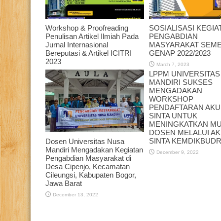
Workshop & Proofreading
SOSIALISASI KEGIA
Penulisan Artikel Ilmiah Pada
PENGABDIAN
Jurnal Internasional
MASYARAKAT SEM
Bereputasi & Artikel ICITRI
GENAP 2022/2023
2023
March 7, 2023
LPPM UNIVERSITAS
April 5, 2023
MANDIRI SUKSES
MENGADAKAN
WORKSHOP
PENDAFTARAN AK
SINTA UNTUK
MENINGKATKAN M
DOSEN MELALUI A
SINTA KEMDIKBUDR
Dosen Universitas Nusa
Mandiri Mengadakan Kegiatan
December 9, 2022
Pengabdian Masyarakat di
Desa Cipenjo, Kecamatan
Cileungsi, Kabupaten Bogor,
Jawa Barat
December 13, 2022