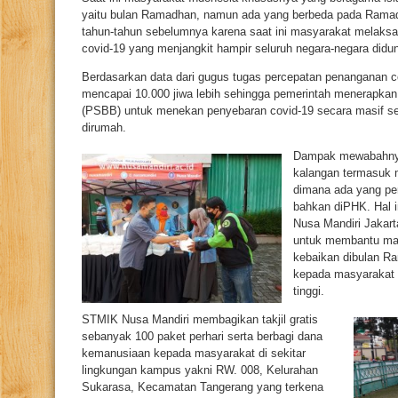
yaitu bulan Ramadhan, namun ada yang berbeda pada Ramad
tahun-tahun sebelumnya karena saat ini masyarakat melaks
covid-19 yang menjangkit hampir seluruh negara-negara didun
Berdasarkan data dari gugus tugas percepatan penanganan co
mencapai 10.000 jiwa lebih sehingga pemerintah menerapkan
(PSBB) untuk menekan penyebaran covid-19 secara masif seh
dirumah.
Dampak mewabahnya 
kalangan termasuk 
dimana ada yang pe
bahkan diPHK. Hal 
Nusa Mandiri Jakart
untuk membantu mas
kebaikan dibulan R
kepada masyarakat 
tinggi.
STMIK Nusa Mandiri membagikan takjil gratis
sebanyak 100 paket perhari serta berbagi dana
kemanusiaan kepada masyarakat di sekitar
lingkungan kampus yakni RW. 008, Kelurahan
Sukarasa, Kecamatan Tangerang yang terkena