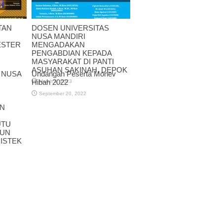
TAN
DOSEN UNIVERSITAS
NUSA MANDIRI
ESTER
MENGADAKAN
PENGABDIAN KEPADA
MASYARAKAT DI PANTI
ASUHAN SAKINAH, DEPOK
 NUSA
Undangan Peserta Monev
Hibah 2022
March 6, 2023
September 20, 2022
UN
UTU
KUN
ISTEK