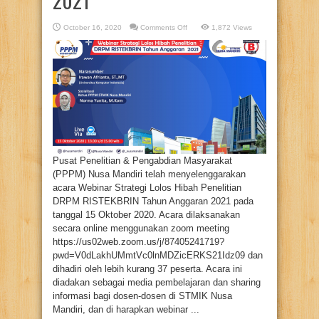
2021
on
October 16, 2020
Comments Off
1,872 Views
Webinar
Strategi
Lolos
Hibah
Penelitian
DRPM
RISTEKBRIN
Tahun
Anggaran
2021
Pusat Penelitian & Pengabdian Masyarakat
(PPPM) Nusa Mandiri telah menyelenggarakan
acara Webinar Strategi Lolos Hibah Penelitian
DRPM RISTEKBRIN Tahun Anggaran 2021 pada
tanggal 15 Oktober 2020. Acara dilaksanakan
secara online menggunakan zoom meeting
https://us02web.zoom.us/j/87405241719?
pwd=V0dLakhUMmtVc0lnMDZicERKS21Idz09 dan
dihadiri oleh lebih kurang 37 peserta. Acara ini
diadakan sebagai media pembelajaran dan sharing
informasi bagi dosen-dosen di STMIK Nusa
Mandiri, dan di harapkan webinar ...