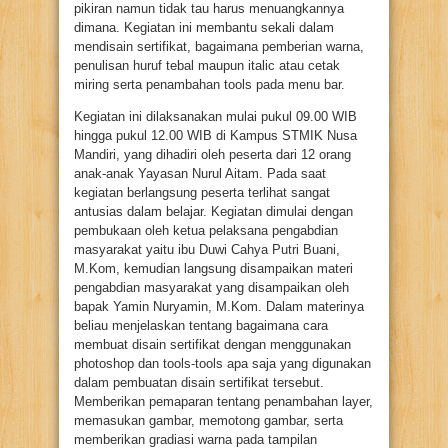
pikiran namun tidak tau harus menuangkannya
dimana. Kegiatan ini membantu sekali dalam
mendisain sertifikat, bagaimana pemberian warna,
penulisan huruf tebal maupun italic atau cetak
miring serta penambahan tools pada menu bar.
Kegiatan ini dilaksanakan mulai pukul 09.00 WIB
hingga pukul 12.00 WIB di Kampus STMIK Nusa
Mandiri, yang dihadiri oleh peserta dari 12 orang
anak-anak Yayasan Nurul Aitam. Pada saat
kegiatan berlangsung peserta terlihat sangat
antusias dalam belajar. Kegiatan dimulai dengan
pembukaan oleh ketua pelaksana pengabdian
masyarakat yaitu ibu Duwi Cahya Putri Buani,
M.Kom, kemudian langsung disampaikan materi
pengabdian masyarakat yang disampaikan oleh
bapak Yamin Nuryamin, M.Kom. Dalam materinya
beliau menjelaskan tentang bagaimana cara
membuat disain sertifikat dengan menggunakan
photoshop dan tools-tools apa saja yang digunakan
dalam pembuatan disain sertifikat tersebut.
Memberikan pemaparan tentang penambahan layer,
memasukan gambar, memotong gambar, serta
memberikan gradiasi warna pada tampilan