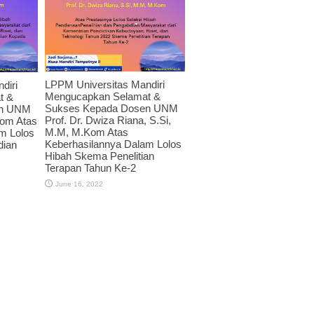
LPPM Universitas Mandiri
diri
Mengucapkan Selamat &
t &
Sukses Kepada Dosen UNM
en UNM
Prof. Dr. Dwiza Riana, S.Si,
Kom Atas
M.M, M.Kom Atas
m Lolos
Keberhasilannya Dalam Lolos
dian
Hibah Skema Penelitian
Terapan Tahun Ke-2
June 16, 2022