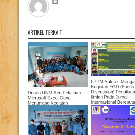
ARTIKEL TERKAIT
LPPM Sukses Menga
Kegiatan FGD (Focus
Discussion) Penulisan 
Dosen UNM Beri Pelatihan
Ilmiah Pada Jurnal
Microsoft Excel Guna
Internasional Bereput
Menunjang Kegiatan
Dosen-Dosen Univers
Administrasi di Lingkungan
Nusa Mandiri Tahun 2
Staf dan Guru TPQ Bina
Ummah
July 27, 2022
August 11, 2022