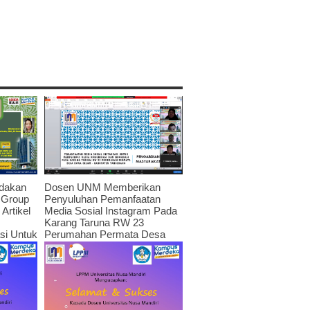
dakan
Dosen UNM Memberikan
 Group
Penyuluhan Pemanfaatan
Artikel
Media Sosial Instagram Pada
Karang Taruna RW 23
asi Untuk
Perumahan Permata Desa
itas
Rawa Gelam – Kabupaten
022
Tangerang
July 19, 2022