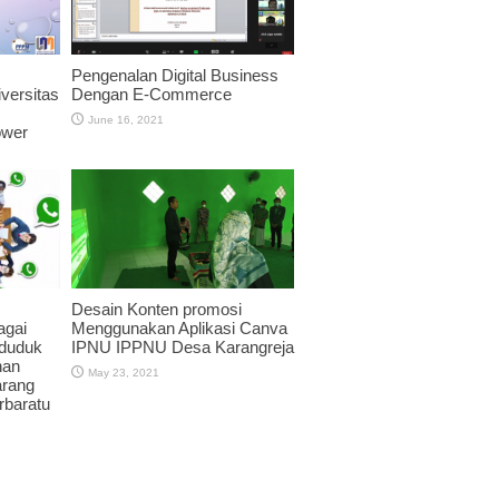
Pengenalan Digital Business
versitas
Dengan E-Commerce
June 16, 2021
ower
Desain Konten promosi
agai
Menggunakan Aplikasi Canva
duduk
IPNU IPPNU Desa Karangreja
nan
May 23, 2021
arang
rbaratu