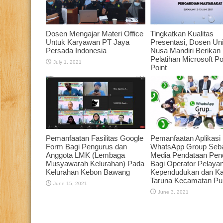
Dosen Mengajar Materi Office
Tingkatkan Kualitas
Untuk Karyawan PT Jaya
Presentasi, Dosen Uni
Persada Indonesia
Nusa Mandiri Berikan
Pelatihan Microsoft P
July 1, 2021
Point
June 21, 2021
Pemanfaatan Fasilitas Google
Pemanfaatan Aplikasi
Form Bagi Pengurus dan
WhatsApp Group Seb
Anggota LMK (Lembaga
Media Pendataan Pen
Musyawarah Kelurahan) Pada
Bagi Operator Pelaya
Kelurahan Kebon Bawang
Kependudukan dan K
Taruna Kecamatan Pu
June 15, 2021
June 3, 2021