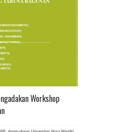
Mengadakan Workshop
an
 WIB, dosen-dosen Universitas Nusa Mandiri