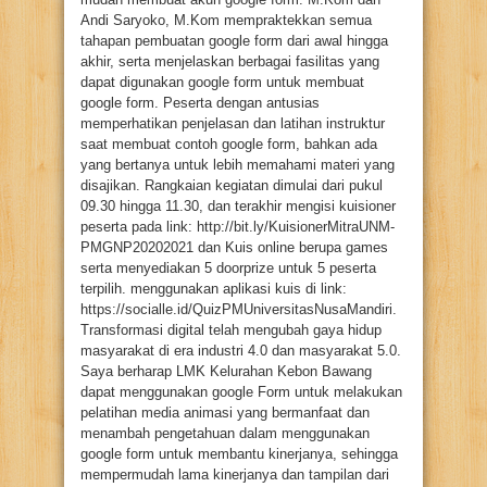
Andi Saryoko, M.Kom mempraktekkan semua
tahapan pembuatan google form dari awal hingga
akhir, serta menjelaskan berbagai fasilitas yang
dapat digunakan google form untuk membuat
google form. Peserta dengan antusias
memperhatikan penjelasan dan latihan instruktur
saat membuat contoh google form, bahkan ada
yang bertanya untuk lebih memahami materi yang
disajikan. Rangkaian kegiatan dimulai dari pukul
09.30 hingga 11.30, dan terakhir mengisi kuisioner
peserta pada link: http://bit.ly/KuisionerMitraUNM-
PMGNP20202021 dan Kuis online berupa games
serta menyediakan 5 doorprize untuk 5 peserta
terpilih. menggunakan aplikasi kuis di link:
https://socialle.id/QuizPMUniversitasNusaMandiri.
Transformasi digital telah mengubah gaya hidup
masyarakat di era industri 4.0 dan masyarakat 5.0.
Saya berharap LMK Kelurahan Kebon Bawang
dapat menggunakan google Form untuk melakukan
pelatihan media animasi yang bermanfaat dan
menambah pengetahuan dalam menggunakan
google form untuk membantu kinerjanya, sehingga
mempermudah lama kinerjanya dan tampilan dari