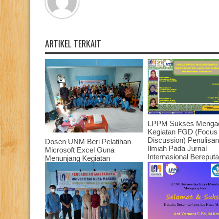
ARTIKEL TERKAIT
LPPM Sukses Menga
Kegiatan FGD (Focus
Discussion) Penulisan 
Dosen UNM Beri Pelatihan
Ilmiah Pada Jurnal
Microsoft Excel Guna
Internasional Bereput
Menunjang Kegiatan
Dosen-Dosen Univers
Administrasi di Lingkungan
Nusa Mandiri Tahun 2
Staf dan Guru TPQ Bina
Ummah
July 27, 2022
August 11, 2022