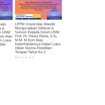
LPPM Universitas Mandiri
diri
Mengucapkan Selamat &
t &
Sukses Kepada Dosen UNM
en UNM
Prof. Dr. Dwiza Riana, S.Si,
Kom Atas
M.M, M.Kom Atas
m Lolos
Keberhasilannya Dalam Lolos
dian
Hibah Skema Penelitian
Terapan Tahun Ke-2
June 16, 2022