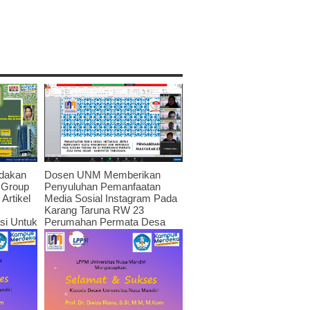
dakan
Dosen UNM Memberikan
 Group
Penyuluhan Pemanfaatan
Artikel
Media Sosial Instagram Pada
Karang Taruna RW 23
asi Untuk
Perumahan Permata Desa
itas
Rawa Gelam – Kabupaten
022
Tangerang
July 19, 2022