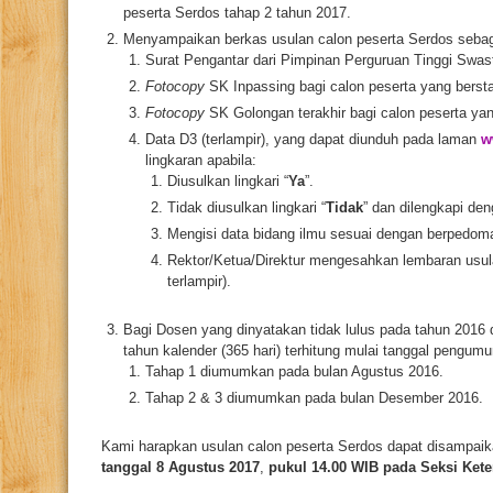
peserta Serdos tahap 2 tahun 2017.
Menyampaikan berkas usulan calon peserta Serdos sebaga
Surat Pengantar dari Pimpinan Perguruan Tinggi Swasta
Fotocopy
SK Inpassing bagi calon peserta yang berst
Fotocopy
SK Golongan terakhir bagi calon peserta y
Data D3 (terlampir), yang dapat diunduh pada laman
w
lingkaran apabila:
Diusulkan lingkari “
Ya
”.
Tidak diusulkan lingkari “
Tidak
” dan dilengkapi den
Mengisi data bidang ilmu sesuai dengan berpedom
Rektor/Ketua/Direktur mengesahkan lembaran usul
terlampir).
Bagi Dosen yang dinyatakan tidak lulus pada tahun 2016 d
tahun kalender (365 hari) terhitung mulai tanggal pengum
Tahap 1 diumumkan pada bulan Agustus 2016.
Tahap 2 & 3 diumumkan pada bulan Desember 2016.
Kami harapkan usulan calon peserta Serdos dapat disampaika
tanggal 8 Agustus 2017
,
pukul 14.00 WIB pada Seksi Ket