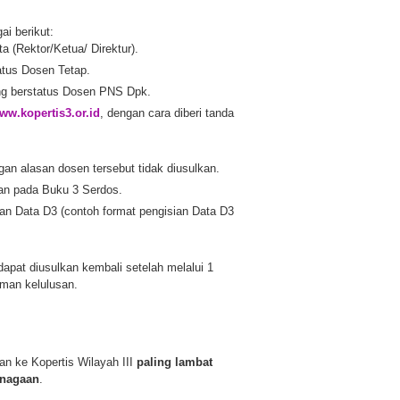
i berikut:
 (Rektor/Ketua/ Direktur).
atus Dosen Tetap.
ang berstatus Dosen PNS Dpk.
ww.kopertis3.or.id
, dengan cara diberi tanda
gan alasan dosen tersebut tidak diusulkan.
an pada Buku 3 Serdos.
an Data D3 (contoh format pengisian Data D3
apat diusulkan kembali setelah melalui 1
uman kelulusan.
n ke Kopertis Wilayah III
paling lambat
enagaan
.